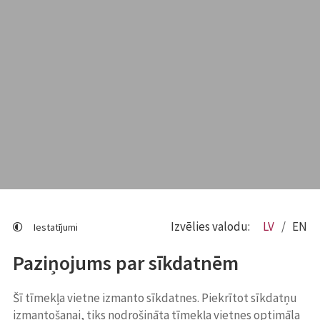
Izvēlies valodu:
LV
EN
Iestatījumi
Paziņojums par sīkdatnēm
Šī tīmekļa vietne izmanto sīkdatnes. Piekrītot sīkdatņu
izmantošanai, tiks nodrošināta tīmekļa vietnes optimāla