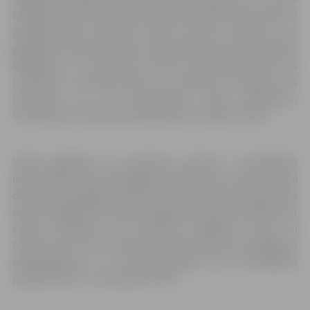
kārtējā trauksmes sirēnu pārbaude. VUGD aicina viesnīcu
administrāciju informēt savus ārvalstu klientus par
gaidāmo trauksmes sirēnu pārbaudi, lai nerastos panika.
Gadījumā, ja trauksmes sirēnu pārbaudes laikā tās
nedzirdat, nesatraucieties, jo ārkārtas situācijās tiks
izmantoti arī citi apziņošanas veidi, piemēram,
informācijas nodošana pa skaļruņiem, skaidro VUGD.
VUGD atgādina, ka trauksmes sirēnas ir paredzētas
iedzīvotāju ātrai brīdināšanai gadījumos, kad notikusi
dabas vai tehnogēna katastrofa, vai arī pastāv katastrofas
draudi. Gadījumos, ja iedzīvotāji iepriekš nav brīdināti par
sirēnu pārbaudi, tās izdzirdot, jāieslēdz radio vai
televizors, kur tiks pārraidīta informācija par iespējamo
apdraudējumu un rekomendācijas par aizsardzības
pasākumiem un turpmāko rīcību.