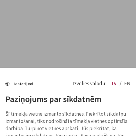
Izvēlies valodu:
LV
EN
Iestatījumi
Paziņojums par sīkdatnēm
Šī tīmekļa vietne izmanto sīkdatnes. Piekrītot sīkdatņu
izmantošanai, tiks nodrošināta tīmekļa vietnes optimāla
darbība. Turpinot vietnes apskati, Jūs piekrītat, ka
izmantosim sīkdatnes Jūsu ierīcē. Savu piekrišanu Jūs