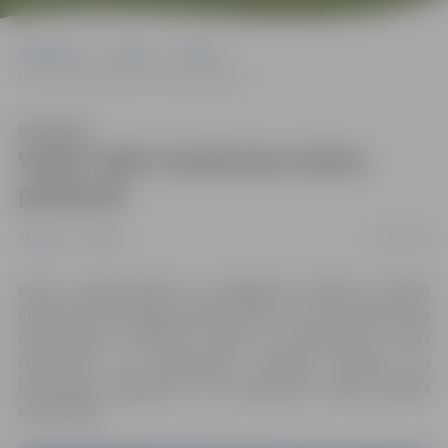
Sākumlapa
Jaunumi
Pilsēta
VUGD veiks trauksmes sirēnu pārbaudi
Klausīties
VUGD veiks trauksmes sirēnu
pārbaudi
22/05/2018
Jaunumi
Pilsēta
Valsts ugunsdzēsības un glābšanas dienests (VUGD)
informē, ka 28. maijā pulksten 9.30 uz trim minūtēm tiks
iedarbinātas trauksmes sirēnas, lai pārbaudītu civilās
trauksmes un apziņošanas sistēmas darbību un
konstatētu bojājumus vai traucējumus skaņas signāla
dzirdamībā.