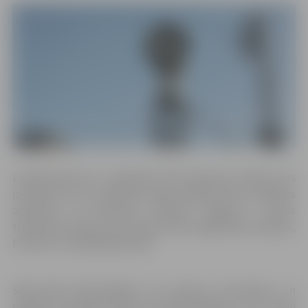
Latvijā kopumā ir uzstādītas 164 trauksmes sirēnas, kas
izvietotas tā, lai raidītais skaņas signāls būtu dzirdams
apmēram 1,5 kilometru rādiusā. Jelgavā ir četras
trauksmes sirēnas, kas atrodas Loka maģistrālē, Aviācijas,
Filozofu un Akadēmijas ielās.
Šajā dienā iedzīvotājiem nav pamata uztraukties, un
nekāda turpmākā rīcība nav nepieciešama, jo tā ir tikai