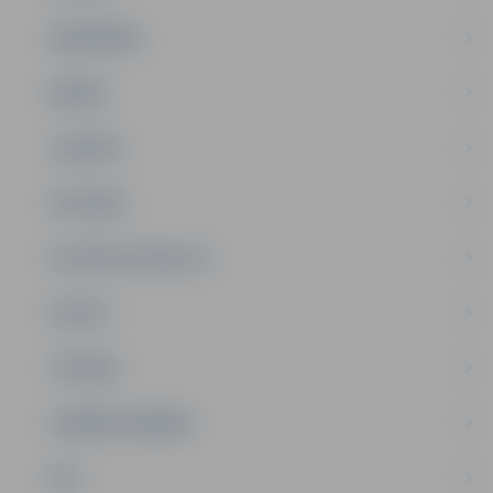
SABIEDRĪBA
ĢIMENE
JAUNIEŠI
SATIKSME
SOCIĀLAIS ATBALSTS
SPORTS
TŪRISMS
UZŅĒMĒJDARBĪBA
NVO