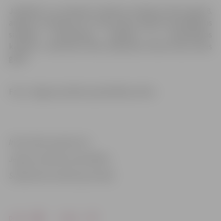
Jāpiebilst, ka saskaņā ar Ministru kabineta 2017. gada 8.
augusta noteikumu Nr. 440 «Valsts agrīnās brīdināšanas
sistēmas izveidošanas, darbības un finansēšanas
kārtība», trauksmes sirēnu pārbaude notiek divas reizes
gadā.
Foto: Jelgavas pilsētas pašvaldības arhīvs
Informācija sagatavota
Jelgavas pilsētas pašvaldības
Sabiedrisko attiecību pārvaldē
Drukāt
Dalīties