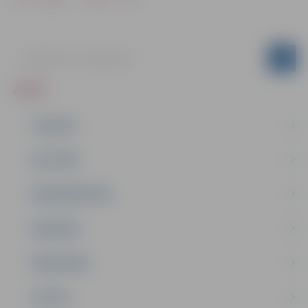
ZIŅAS
JAUNUMI
IZGLĪTĪBA
NODARBINĀTĪBA
PASĀKUMI
PAŠVALDĪBA
PILSĒTA