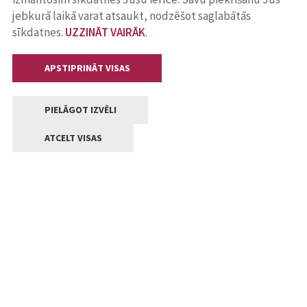
jebkurā laikā varat atsaukt, nodzēšot saglabātās
sīkdatnes.
UZZINĀT VAIRĀK
.
APSTIPRINĀT VISAS
PIELĀGOT IZVĒLI
ATCELT VISAS
Kontakti
Jelgavas valstpilsētas pašvaldība