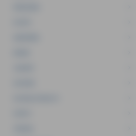
PAŠVALDĪBA
PILSĒTA
SABIEDRĪBA
ĢIMENE
JAUNIEŠI
SATIKSME
SOCIĀLAIS ATBALSTS
SPORTS
TŪRISMS