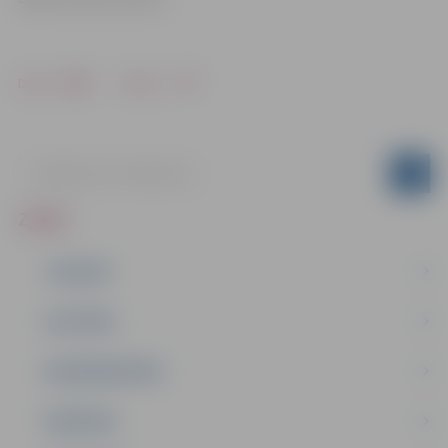
Drukāt
Dalīties
ZIŅAS
JAUNUMI
IZGLĪTĪBA
NODARBINĀTĪBA
PASĀKUMI