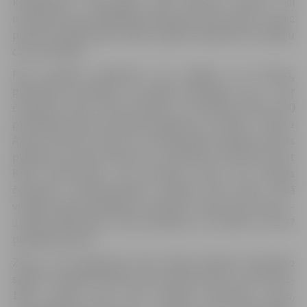
komplektus. Sacensības ilga septiņas dienas, lai
notestētu katra spēlētāja meistarību un izturību, un pēc
piecām priekšsacīkšu kārtas spēlēm dalībnieki turpināju
cīņu pusfinālā.
Paši jaunākie dalībnieki, kas spēlēja U-9 divīzijā,
pārsteidza skatītājus ar spraigu pieaugušo cīņu – par
čempionu kļuva Toms Kuprišs, ar rezultātu 94 pret 90
pusfinālā uzvarot Arseniju Hudjakovu un finālā – Lukasu
Āmaru (126-121). Zēnu U-12 kategorijā uzvarēja Lietuvas
pārstāvis Laurynas Narušis, ar rezultātu 154-138 uzvarot
Kirilu Kaverzņevu, kas savukārt, kļuva par Latvijas
čempionu (meistarsacīkšu ieskaitē tika ņemti vērā
vienīgi Latvijas spēlētāju rezultāti). Trešā vieta turnīra –
Jurijam Bokumam, kurš pusfinālā ar rezultātu 157-197
piekāpās Kirilam.
Zēnu U-15 kategorijā turnīra līderis Rihards Kovaļenko
spēlē ar Sergeju Kiseļovu guva pārliecinošu uzvaru (191-
139), izcīnot savu otro Latvijas čempiona titulu.