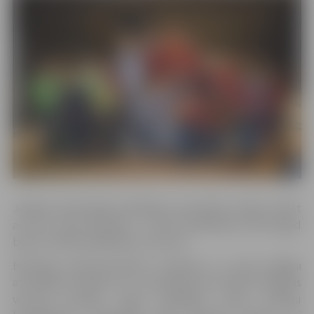
Jelgavā notikušajās atklātajās sacensībās varēja startēt
arī citu valsts pārstāvji – turnīra dalībnieku vidū šogad
bija arī vairāki spēlētāji no Lietuvas.
Boulinga meistarsacīkstēs meitenes un puiši spēlēja
atsevišķās divīzijās, kur uzvarētāji tika noteikti dažādās
vecuma grupās, kopā izspēlējot sešus medaļu