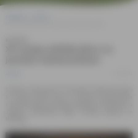
Sākumlapa
Jaunumi
XII Latvijas atklātās bērnu un jauniešu meistarsacīkstes
Klausīties
XII Latvijas atklātās bērnu un
jauniešu meistarsacīkstes
12/12/2017
Jaunumi
Svētdien, 10.decembrī “A-Z Boulings” telpās tika kronēti
XII Latvijas atklāto bērnu un jauniešu meistarsacīkšu
uzvarētāji. Šogad sacensībās piedalījās 25 dalībnieki no
Jelgavas, Ozolniekiem, Rīgas, Jūrmalas, Ķeguma un
Mērsraga.