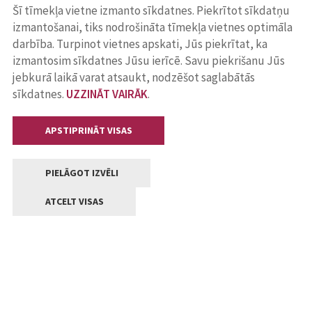
Šī tīmekļa vietne izmanto sīkdatnes. Piekrītot sīkdatņu
izmantošanai, tiks nodrošināta tīmekļa vietnes optimāla
darbība. Turpinot vietnes apskati, Jūs piekrītat, ka
izmantosim sīkdatnes Jūsu ierīcē. Savu piekrišanu Jūs
jebkurā laikā varat atsaukt, nodzēšot saglabātās
sīkdatnes.
UZZINĀT VAIRĀK
.
APSTIPRINĀT VISAS
PIELĀGOT IZVĒLI
ATCELT VISAS