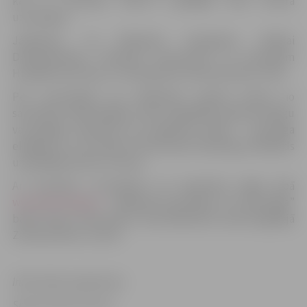
kas ar rezultātu 165-177 piekāpās tieši turnīra
uzvarētajai.
Jāpiebilst, ka Rihardam Kovaļenko, Mišelai
Derevjančenko, Viktorijai Armolovičai un Artemijam
Hudjakovam šīs jau ir otrais gūtais meistarsacīkšu tituls.
Pēc sacensībām visi dalībnieki saņēma balvas no
sacensību atbalstītājiem. Katrs spēlētājs saņēma vērtīgu
vai garšīgu pateicību par ieguldīto darbu – boulinga
ekipējumu un bumbas no Brunswick Bowling & Billiards
un garšīgas balvas no Fazer.
Ar sacensību rezultātiem var iepazīties mājas lapā
www.azboulings.lv
. Nākamās sacensības “A-Z Boulinga”
bāzē notiks 17.decembrī, kad dalībnieki startēs ikgadējā
Ziemassvētku turnīrā.
Informāciju sagatavoja
Sporta Servisa centrs