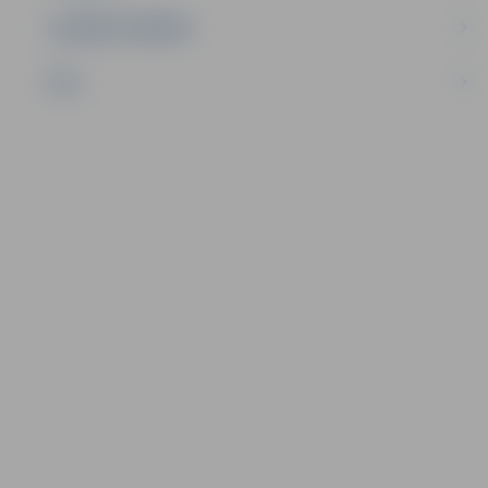
UZŅĒMĒJDARBĪBA
NVO