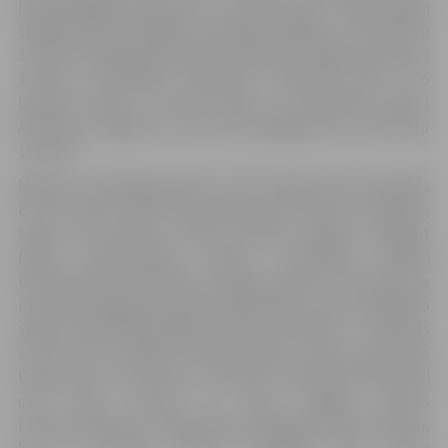
Iepriekšējā gada čempions – Arvīds Ermans – šogad palika
trešajā vietā, zaudējot pusfinālā Sergejam ar rezultātu
142-155. Vecākā grupā pēc pusfināla ar Jelgavas favorītu
Tomasu Tereščenko (196-163), rīdzinieks Elvijs Udo
Dimpers tikās ar sezonas līderi un titulētāko junioru
Artemiju Hudjakovu, sīva cīņa piekāpjoties ar rezultātu
191-229.
Meiteņu jaunākajā grupā (U-12) trešajā vieta ierindojās
Elīza Sturme (130-173 pusfinālā pret Evelīnu Naudišu),
toties pati Evelīna izcīnīja sudraba medaļu, zaudējot
finālā priekšsacīkšu kārtas uzvarētajai Mišelai
Derevjančenko (109-139). Vecākās grupas (U-19) grupas
meitenes šogad pārsteidza līdzjutējus ar vēl neredzamo
sižetu, kad finālā nespēja noteikt uzvarētāju – neizšķirts
151-151! Pēc papildus pārmetieniem uzvaru guva Egle
Daunoraite no Lietuvas, savukārt, Viktorijai Armolovičai
otrā vieta turnīra un zelta medaļa Latvijas
meistarsacīkstēs. Trešajā vieta ierindojās Šarlote Stariņa,