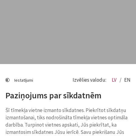
Izvēlies valodu:
LV
EN
Iestatījumi
Paziņojums par sīkdatnēm
Šī tīmekļa vietne izmanto sīkdatnes. Piekrītot sīkdatņu
izmantošanai, tiks nodrošināta tīmekļa vietnes optimāla
darbība. Turpinot vietnes apskati, Jūs piekrītat, ka
izmantosim sīkdatnes Jūsu ierīcē. Savu piekrišanu Jūs