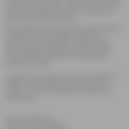
veido četri jautri jelgavnieki – Uldis, Artis, Jānis un Gatis.
Grupa ir pazīstama ar savu pozitīvismu, tāpēc puišus
īpaši iecienījuši tieši kāzu rīkotāji.
Katru piektdienu līdz 17.augustam Uzvaras parkā notiks
zaļumballes, kuru laikā iespējams apskatīt arī 6.
Starptautiskā Smilšu skulptūru festivāla “Summer
Signs” skulptūras. Piektdienās un sestdienās līdz ar
tumsas iestāšanos paredzēta arī smilšu skulptūru
krāsaina izgaismošana.
3.augustā Uzvaras parkā uzstāsies grupa „Klaidoņi” no
Jelgavas novada, 10.augustā – grupa „Opus-C”, bet
17.augustā – „O!Kartes akadēmijas” dalībnieks Ivars
Galiņš ar grupu.
Informācija sagatavota
Jelgavas pilsētas pašvaldības