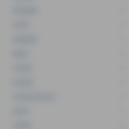
PAŠVALDĪBA
PILSĒTA
SABIEDRĪBA
ĢIMENE
JAUNIEŠI
SATIKSME
SOCIĀLAIS ATBALSTS
SPORTS
TŪRISMS