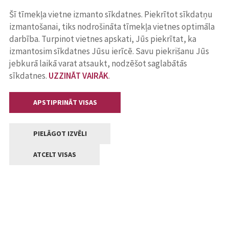
Šī tīmekļa vietne izmanto sīkdatnes. Piekrītot sīkdatņu
izmantošanai, tiks nodrošināta tīmekļa vietnes optimāla
darbība. Turpinot vietnes apskati, Jūs piekrītat, ka
izmantosim sīkdatnes Jūsu ierīcē. Savu piekrišanu Jūs
jebkurā laikā varat atsaukt, nodzēšot saglabātās
sīkdatnes.
UZZINĀT VAIRĀK
.
APSTIPRINĀT VISAS
PIELĀGOT IZVĒLI
ATCELT VISAS