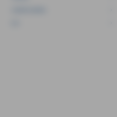
UZŅĒMĒJDARBĪBA
NVO