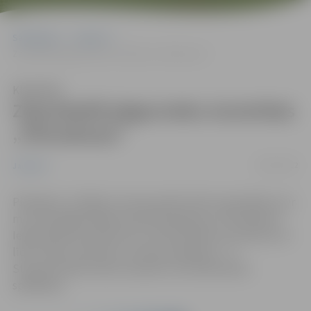
Sākumlapa
Jaunumi
Zaļumballē jelgavnieku iecienītais „Pilnmēness”
Klausīties
Zaļumballē jelgavnieku iecienītais
„Pilnmēness”
24/07/2012
Jaunumi
Piektdien, 27.jūlijā, Uzvaras parkā notiks zaļumballe, kur
muzicēs jelgavniekiem pazīstamā grupa „Pilnmēness”.
Ieeja parkā no pulksten 21, dzīvā mūzika no pulksten 22
līdz 2 naktī, bet līdz ar tumsas iestāšanos – 6.
Starptautiskā Smilšu skulptūru festivāla darbu
spīdēšana.