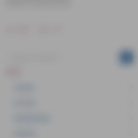
Sabiedrisko attiecību pārvaldē
Drukāt
Dalīties
ZIŅAS
JAUNUMI
IZGLĪTĪBA
NODARBINĀTĪBA
PASĀKUMI