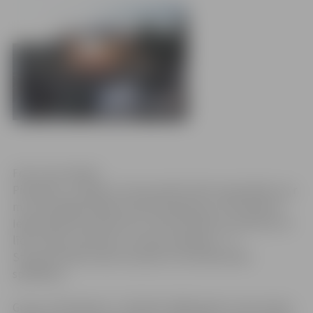
Foto: Ivars Veiliņš
Piektdien, 27.jūlijā, Uzvaras parkā notiks zaļumballe, kur
muzicēs jelgavniekiem pazīstamā grupa „Pilnmēness”.
Ieeja parkā no pulksten 21, dzīvā mūzika no pulksten 22
līdz 2 naktī, bet līdz ar tumsas iestāšanos – 6.
Starptautiskā Smilšu skulptūru festivāla darbu
spīdēšana.
Grupa „Pilnmēness” ir dibināta 1998. gadā un tās sastāvu