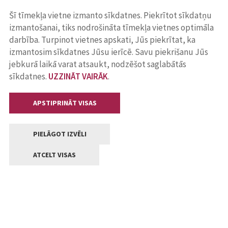
Šī tīmekļa vietne izmanto sīkdatnes. Piekrītot sīkdatņu
izmantošanai, tiks nodrošināta tīmekļa vietnes optimāla
darbība. Turpinot vietnes apskati, Jūs piekrītat, ka
izmantosim sīkdatnes Jūsu ierīcē. Savu piekrišanu Jūs
jebkurā laikā varat atsaukt, nodzēšot saglabātās
sīkdatnes.
UZZINĀT VAIRĀK
.
APSTIPRINĀT VISAS
PIELĀGOT IZVĒLI
ATCELT VISAS