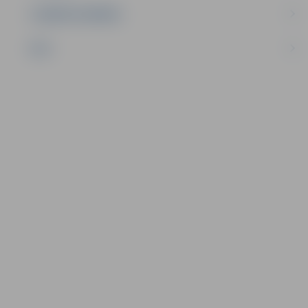
UZŅĒMĒJDARBĪBA
NVO