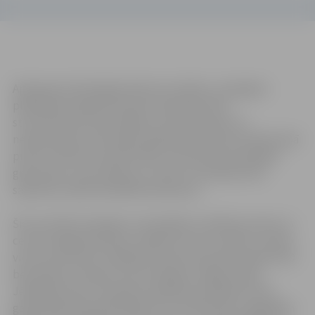
Apkopojot pērnā gada darba rezultātus, Zemgales
plānošanas reģiona Eiropas Savienības (ES)
struktūrfondu informācijas centrā secināts, ka
nepieciešamo informāciju šajā laikā saņēmuši vairāk nekā
pusotrs tūkstotis iedzīvotāju, bet pēc konsultācijām
griezušies un pa telefonu, e-pastu vai klātienē tās
saņēmuši vairāk nekā 500 interesentu.
Šie rezultāti sasniegti ar minimāliem cilvēkresursiem, jo
centrā Jelgavā pavisam strādā vien četri cilvēki, tostarp
viens konsultants Jēkabpilī. Kopumā sarīkoti gandrīz 60
bezmaksas semināri, kas notika gan Jelgavas, gan
Jēkabpils pusē. Semināros aplūkoto jautājumu loks
galvenokārt bija atbilstīgs ES struktūrfondu sniegtajām