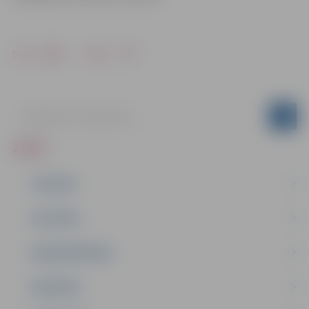
Drukāt
Dalīties
ZIŅAS
JAUNUMI
IZGLĪTĪBA
NODARBINĀTĪBA
PASĀKUMI