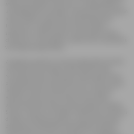
atbalsta aktivitātēm, kas vērstas uz nodarbinātības un
uzņēmējdarbības veicināšanu, daudzdzīvokļu dzīvojamo
māju siltināšanu, ūdensvada un kanalizācijas tīklu,
tranzīta ielu un dažādu infrastruktūras objektu
sakārtošanu, mācību kabinetu modernizāciju skolās,
cilvēkresursu nodrošināšanu zinātnē, NVO un pašvaldību
veiktspējas paaugstināšanu.
Zemgalieši ir gandarīti, ka Eiropas Reģionālās attīstības
fonda atbalstam iesniegti 22 daudzdzīvokļu māju
renovācijas projekti, apstiprināti vairāki projekti valsts
pirmās šķiras autoceļu atsevišķu posmu rekonstrukcijai
Jēkabpilī, Aknīstes, Dobeles un Auces novadā, bet
Bauskas novada Uzvaras un Pāces ciemā uzsākta
ūdenssaimniecības rekonstrukcijas projekta ieviešana,
Skrīveru, Neretas un Rundāles novadā īstenos satiksmes
drošības uzlabošanas projektus, alternatīvās aprūpes
pakalpojumu pieejamības nodrošināšanas projektus
ieviesīs Skrīveru, Iecavas, Ozolnieku un Jaunjelgavas