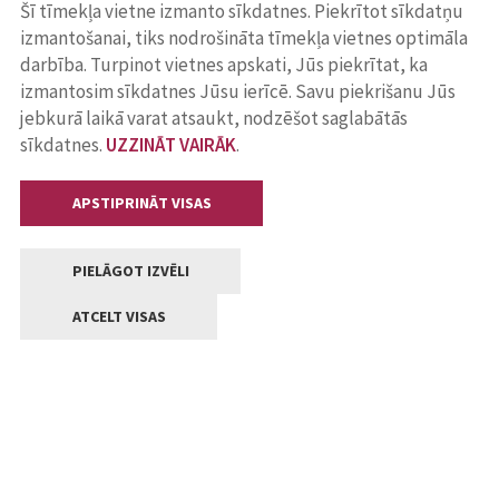
Šī tīmekļa vietne izmanto sīkdatnes. Piekrītot sīkdatņu
izmantošanai, tiks nodrošināta tīmekļa vietnes optimāla
darbība. Turpinot vietnes apskati, Jūs piekrītat, ka
izmantosim sīkdatnes Jūsu ierīcē. Savu piekrišanu Jūs
jebkurā laikā varat atsaukt, nodzēšot saglabātās
sīkdatnes.
UZZINĀT VAIRĀK
.
APSTIPRINĀT VISAS
PIELĀGOT IZVĒLI
ATCELT VISAS