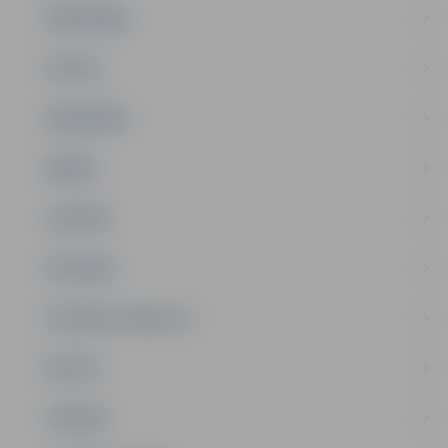
PAŠVALDĪBA
PILSĒTA
SABIEDRĪBA
ĢIMENE
JAUNIEŠI
SATIKSME
SOCIĀLAIS ATBALSTS
SPORTS
TŪRISMS