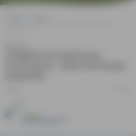
Sākumlapa
Jaunumi
Zemgalē ES struktūrfondu izmantošanā – plaša informācijas
pieejamība
Klausīties
Zemgalē ES struktūrfondu
izmantošanā – plaša informācijas
pieejamība
26/01/2011
Jaunumi