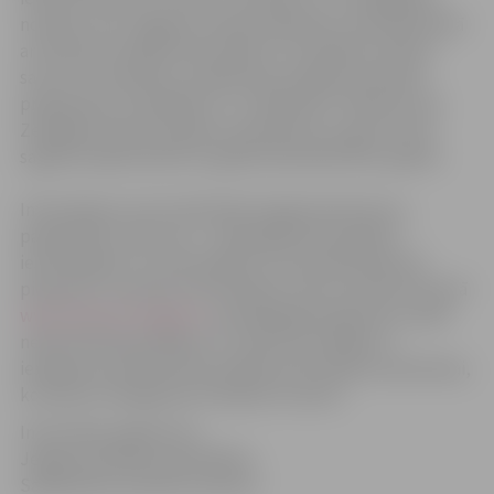
novados, bet Jelgavas novada Zaļenieku arodvidusskolā
ar Eiropas Sociālā fonda atbalstu turpināsies mācību
satura un kvalitātes uzlabošanas projekta ieviešana
programmā „Enerģētika” un „Būvdarbi”. Pārskatu par
Zemgalē ieviesto projektu piemēriem var gūt centra
sagatavotajā bukletā un galda kalendārā 2011. gadam.
Informācijas centra darbinieki sagatavojuši jaunu,
papildinātu izdevumu – Rokasgrāmata projektu
iesniedzējiem un īstenotājiem, kas iepriekš bijis ļoti
pieprasīts. Savukārt Informācijas centra vietnē internetā
www.esfondi.zemgale.lv
. pērnajā gadā reģistrēts vairāk
nekā 16 250 apmeklējumu. Vietnes lietotājiem ir
iespējams parakstīties jaunākās informācijas saņemšanai,
ko daudzi zemgalieši arī labprāt izmanto.
Informācija sagatavota
Jelgavas pilsētas pašvaldības
Sabiedrisko attiecību sektorā