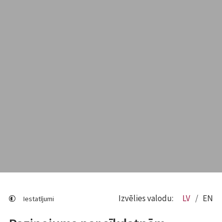
Izvēlies valodu:
LV
EN
Iestatījumi