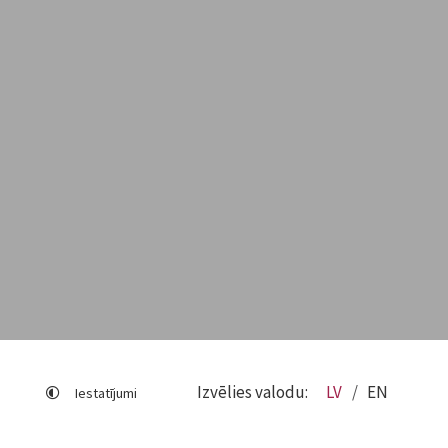
Izvēlies valodu:
LV
EN
Iestatījumi