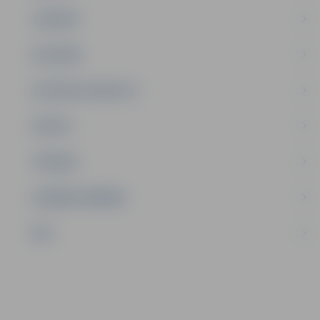
JAUNIEŠI
SATIKSME
SOCIĀLAIS ATBALSTS
SPORTS
TŪRISMS
UZŅĒMĒJDARBĪBA
NVO