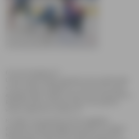
Foto: HK “Zemgale/LLU”
Latvijas hokeja Virslīgas regulārās sezonas spēlē kārtējo
uzvaru izcīnījusi “Zemgale/LLU”, kas otro reizi sezonā
apspēlēja “Rīga” hokejistus. Pateicoties Kristapa Millera,
Rinalda Rosinska un Eduarda Hugo Jansona gūtiem
vārtiem, jelgavnieki uzvarēja ar 3:1.
HS “Rīga” sezonas gaitā jau līdz šim sagādājusi
problēmas vairākām augšgala komandām. Arī Jelgavas
hokejistiem pirmajā komandu tikšanās reizē šosezon