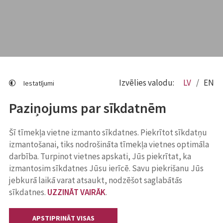
Izvēlies valodu:
LV
EN
Iestatījumi
Paziņojums par sīkdatnēm
Šī tīmekļa vietne izmanto sīkdatnes. Piekrītot sīkdatņu
izmantošanai, tiks nodrošināta tīmekļa vietnes optimāla
darbība. Turpinot vietnes apskati, Jūs piekrītat, ka
izmantosim sīkdatnes Jūsu ierīcē. Savu piekrišanu Jūs
jebkurā laikā varat atsaukt, nodzēšot saglabātās
sīkdatnes.
UZZINĀT VAIRĀK
.
APSTIPRINĀT VISAS