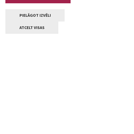
PIELĀGOT IZVĒLI
ATCELT VISAS
Kontakti
Jelgavas valstpilsētas pašvaldība
Lielā iela 11, Jelgava, LV-3001
+371 63005522
pasts@jelgava.lv