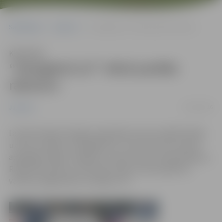
Sākumlapa
Jaunumi
“Zemgale/LLU” atkal parāda raksturu
Klausīties
“Zemgale/LLU” atkal parāda
raksturu
24/10/2016
Jaunumi
Latvijas hokeja Virslīgas regulārās sezonas spēlē kārtējo
uzvaru izcīnījusi “Zemgale/LLU”, kas otro reizi sezonā
apspēlēja “Rīga” hokejistus. Pateicoties Kristapa Millera,
Rinalda Rosinska un Eduarda Hugo Jansona gūtiem
vārtiem, jelgavnieki uzvarēja ar 3:1.