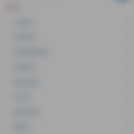
ZIŅAS
JAUNUMI
IZGLĪTĪBA
NODARBINĀTĪBA
PASĀKUMI
PAŠVALDĪBA
PILSĒTA
SABIEDRĪBA
ĢIMENE