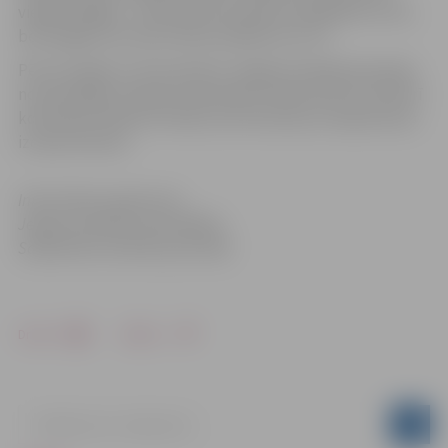
viegli neklājās – savā laukumā sanāca atspēlēties no 0:1,
bet beigās sīvā cīņā svinēts panākums ar 3:2.
Pēc šīs spēles ar 25 punktiem Jelgavas hokeja komanda
nostiprinājās Latvijas čempionāta otrajā vietā. 26. oktobrī
komandas atkārtoti tiksies, bet šoreiz jau Latvijas kausa
izcīņas ietvaros.
Informācija sagatavota
Jelgavas pilsētas pašvaldības
Sabiedrisko attiecību pārvaldē
Drukāt
Dalīties