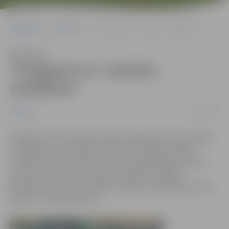
Sākumlapa
Jaunumi
“Zemgale/LLU” piedzīvo zaudējumu
Klausīties
“Zemgale/LLU” piedzīvo
zaudējumu
17/10/2016
Jaunumi
Liepājā Latvijas hokeja Virslīgas regulārās sezonas spēlē
“Zemgale/LLU” nespēja izmantot vairākas iespējas
vairākumā, ielaida vārtus otrā perioda beigās un trešā
perioda sākumā un visā spēlē zaudēja “Liepājas”
hokejistiem ar 2:4. Pa vārtiem Jelgavas rindās guva Jānis
Bullītis un Niklāvs Birovs.