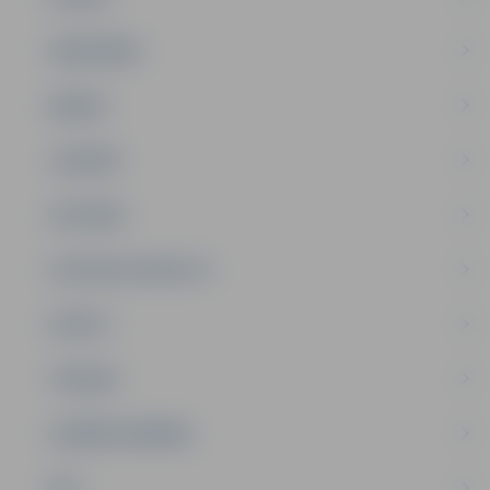
SABIEDRĪBA
ĢIMENE
JAUNIEŠI
SATIKSME
SOCIĀLAIS ATBALSTS
SPORTS
TŪRISMS
UZŅĒMĒJDARBĪBA
NVO