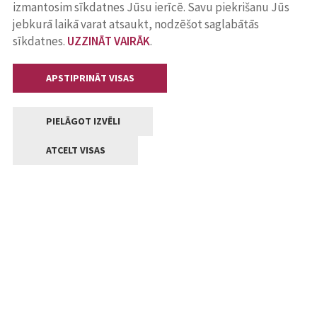
izmantosim sīkdatnes Jūsu ierīcē. Savu piekrišanu Jūs
jebkurā laikā varat atsaukt, nodzēšot saglabātās
sīkdatnes.
UZZINĀT VAIRĀK
.
APSTIPRINĀT VISAS
PIELĀGOT IZVĒLI
ATCELT VISAS
Kontakti
Jelgavas valstpilsētas pašvaldība