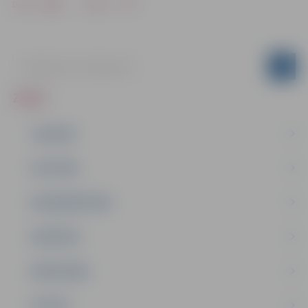
Drukāt
Dalīties
ZIŅAS
JAUNUMI
IZGLĪTĪBA
NODARBINĀTĪBA
PASĀKUMI
PAŠVALDĪBA
PILSĒTA