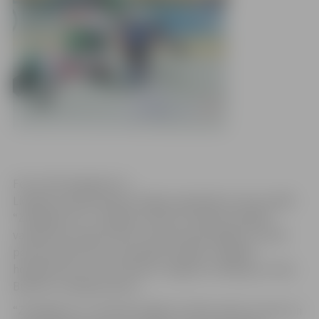
Foto: HK Zemgale/LLU
Liepājā Latvijas hokeja Virslīgas regulārās sezonas spēlē
“Zemgale/LLU” nespēja izmantot vairākas iespējas
vairākumā, ielaida vārtus otrā perioda beigās un trešā
perioda sākumā un visā spēlē zaudēja “Liepājas”
hokejistiem ar 2:4. Pa vārtiem Jelgavas rindās guva Jānis
Bullītis un Niklāvs Birovs.
“Zemgale/LLU” deviņās spēlēs izcīnītas sešas uzvaras un