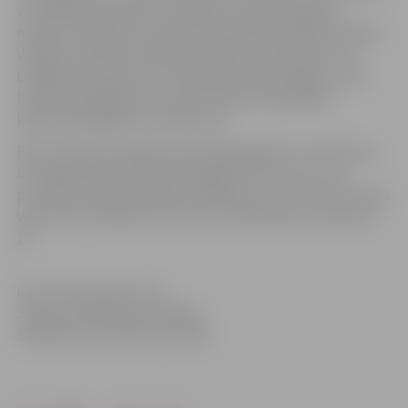
vienā spēlē piedzīvots zaudējums tikai pēcspēles
metienu sērijā. Pēc deviņām aizvadītām spēlēm Haralda
Vasiļjeva vadītā komanda ierindojās otrajā vietā. Pret
Liepājas komandu reizi mūsējie jau bija spēlējuši, savā
laukumā pagājušās sezonas čempioni apspēlējot
kvalitatīvā spēlē ar rezultātu 4:2
Pēc šīs spēles Liepājas komanda pakāpās uz trešo vietu,
bet jelgavniekiem izdevās saglabāt otro vietu ar 19
punktiem. Nākamā spēle mūsējiem būs 18. oktobrī viesos
Volvo ledus hallē pret “Prizmu”. Mača sākums pulksten
19.
Informācija sagatavota
Jelgavas pilsētas pašvaldības
Sabiedrisko attiecību pārvaldē