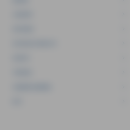
JAUNIEŠI
SATIKSME
SOCIĀLAIS ATBALSTS
SPORTS
TŪRISMS
UZŅĒMĒJDARBĪBA
NVO