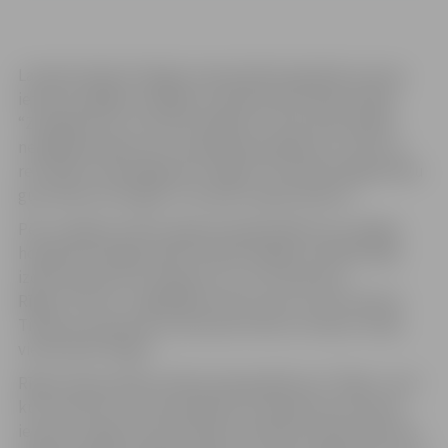
Latvijas hokeja Virslīgas čempionātā regulārās sezonas
ietvaros sāpīgu zaudējumu piedzīvojusi līdervienība
“Zemgale/LLU”, kas 2017. gadā otro reizi divās spēlēs
nespēja pierādīt savu meistarības pārākumu, šoreiz ar
rezultātu 2:4 piekāpjoties “Rīgai”. Pa vārtiem jelgavnieku
guva Raivis Kurņīgins un Artjoms Ogorodņikovs.
Pēc zaudējuma 2017. gada pirmajā spēlē pret Liepājas
hokejistiem jelgavnieki Haralda Vasiļjeva vadībā spēja
izdarīt pareizos secinājumus un ar 5:2 pieveica
Rīgas “Prizmu”, saglabājot pirmo vietu turnīra tabulā.
Tikmēr jau deviņas uzvaras pēc kārtas izcīnījusi otrajā
vietā esošā “Mogo”.
Rīgas hokeja hallē trešdien bija jāspēlē pret “Rīgu”, pret
kuru šosezon izcīnīts panākums Latvijas kausa izcīņas
ietvaros, tāpat pozitīva bilance iekrāta čempionātā, bet