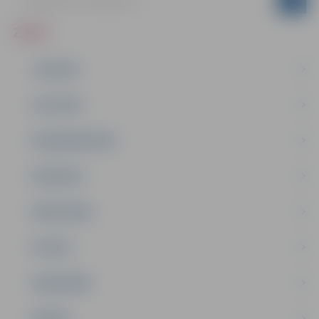
ZIŅAS
JAUNUMI
IZGLĪTĪBA
NODARBINĀTĪBA
PASĀKUMI
PAŠVALDĪBA
PILSĒTA
SABIEDRĪBA
ĢIMENE