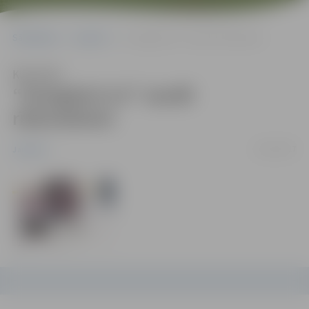
Sākumlapa
Jaunumi
“Zemgale/LLU” zaudē rīdziniekiem
Klausīties
“Zemgale/LLU” zaudē
rīdziniekiem
12/01/2017
Jaunumi