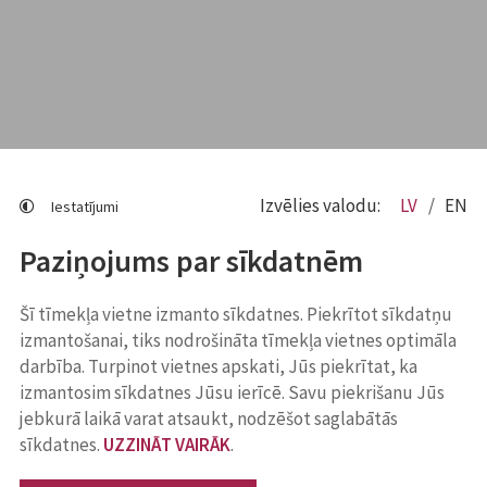
Izvēlies valodu:
LV
EN
Iestatījumi
Paziņojums par sīkdatnēm
Šī tīmekļa vietne izmanto sīkdatnes. Piekrītot sīkdatņu
izmantošanai, tiks nodrošināta tīmekļa vietnes optimāla
darbība. Turpinot vietnes apskati, Jūs piekrītat, ka
izmantosim sīkdatnes Jūsu ierīcē. Savu piekrišanu Jūs
jebkurā laikā varat atsaukt, nodzēšot saglabātās
sīkdatnes.
UZZINĀT VAIRĀK
.