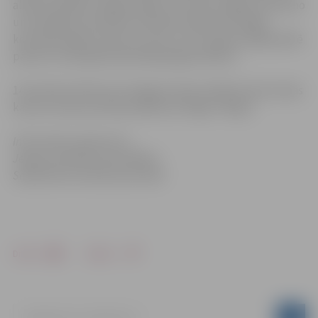
allaž aizvadītas smagas spēles, kas neko vieglu pret jauno
un enerģisko komandu nesolīja arī šajā reizē. Rīgas
komanda spēja noturēt uzvaru ar 4:2, lai gan kopējā spēlē
pārsvars mača gaitā piederēja jelgavniekiem.
14. janvārī pulksten 16 Jelgavas ledus hallē pirmā Latvijas
kausa izcīņas pusfināla spēlē pret Rīgas “Mogo”.
Informācija sagatavota
Jelgavas pilsētas pašvaldības
Sabiedrisko attiecību pārvaldē
Drukāt
Dalīties