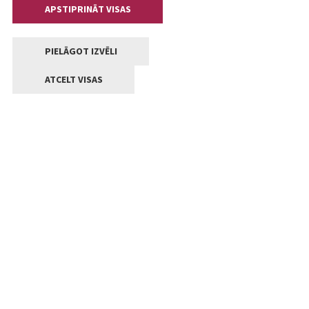
APSTIPRINĀT VISAS
PIELĀGOT IZVĒLI
ATCELT VISAS
Kontakti
Jelgavas valstpilsētas pašvaldība
Lielā iela 11, Jelgava, LV-3001
+371 63005522
pasts@jelgava.lv