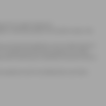
ā pret HK „Liepāja” hokejistiem
ām uz tablo bija neizšķirts, bet diemžēl scenārijs- tāds
a pratuši pieveikt liepājniekus, bet trīs spēlēs piedzīvoti
 aizvadīja kvalitatīvas divas trešdaļas, taču trešajā
 spēles iepriekš, gan arī spēlētāju soliņš palicis pavisam
ējuma gadījumā varētu būt pēdējā spēle sezonā. Mača