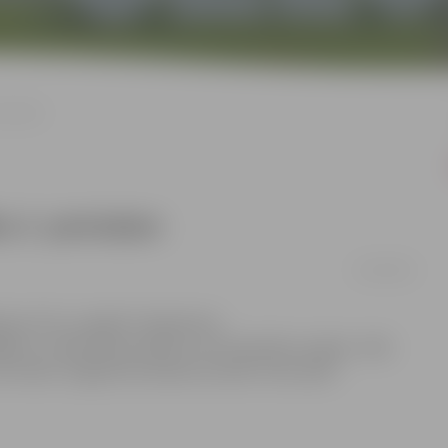
periodam
a 3. periodam
01/04/2015
ā pret HK „Liepāja” hokejistiem
ām uz tablo bija neizšķirts, bet diemžēl scenārijs- tāds
eturtdien Jelgavā komandas aizvadīs trešo spēli.