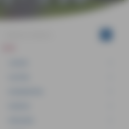
ZIŅAS
JAUNUMI
IZGLĪTĪBA
NODARBINĀTĪBA
PASĀKUMI
PAŠVALDĪBA