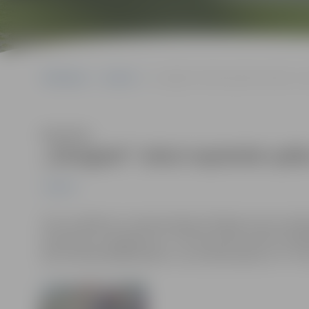
Sākumlapa
Jaunumi
„Zemgalei” atkal nepietiek spēka 3. 
Klausīties
„Zemgalei” atkal nepietiek spēk
Jaunumi
Otro zaudējumu Latvijas hokeja Virslīgas bronzas sērij
piedzīvoja „Zemgale/LLU”. Arī šoreiz pēc divām trešdaļ
pats kā iepriekšējā spēlē un rezultātā sakāve ar 3:7. C