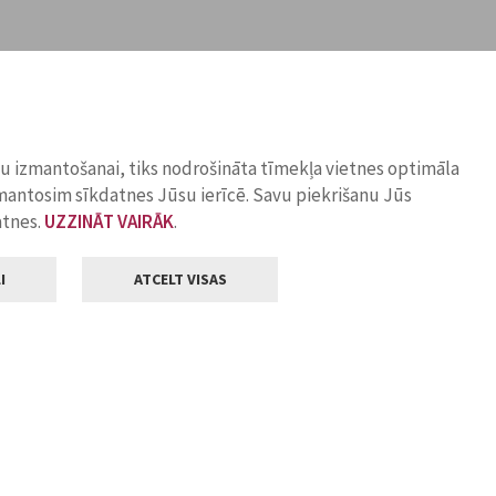
ņu izmantošanai, tiks nodrošināta tīmekļa vietnes optimāla
zmantosim sīkdatnes Jūsu ierīcē. Savu piekrišanu Jūs
atnes.
UZZINĀT VAIRĀK
.
I
ATCELT VISAS
Klientu apkalpošana
ilsētas pašvaldība
Darba laiks