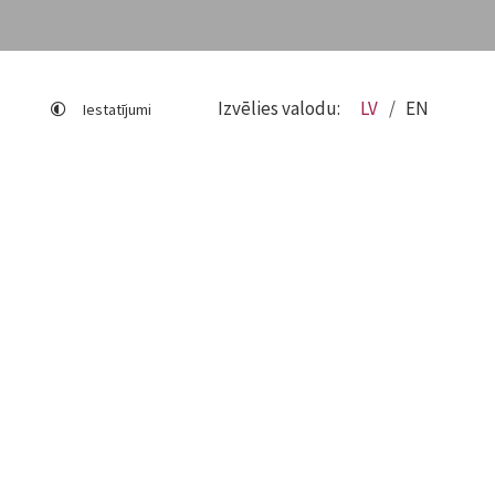
Izvēlies valodu:
LV
EN
Iestatījumi
Lapas karte
Viegli lasīt