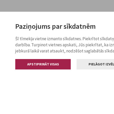
Paziņojums par sīkdatnēm
Šī tīmekļa vietne izmanto sīkdatnes. Piekrītot sīkdat
darbība. Turpinot vietnes apskati, Jūs piekrītat, ka i
jebkurā laikā varat atsaukt, nodzēšot saglabātās sīkd
APSTIPRINĀT VISAS
PIELĀGOT IZVĒL
Kontakti
Jelgavas valstp