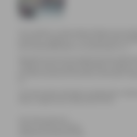
Otro zaudējumu Latvijas hokeja Virslīgas bronzas sērij
piedzīvoja „Zemgale/LLU”. Arī šoreiz pēc divām trešdaļ
pats kā iepriekšējā spēlē un rezultātā sakāve ar 3:7.
Regulārās sezonas ietvaros jelgavnieki divās spēlēs bij
zaudējumi. Bronzas sērijas pirmajā spēlē „Zemgale/LLU”
periodā komandai pietrūka spēka, jo bijušas gan smagas
īss.
Ceturtdien sērijas trešā spēle, kas jelgavnieku zaud
sākums Jelgavas ledus hallē pulksten 19.30.
Informācija sagatavota
Jelgavas pilsētas pašvaldības
Sabiedrisko attiecību pārvaldē