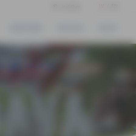
LV
EN
Iestatījumi
UZŅĒMĒJDARBĪBA
PAKALPOJUMI
KONTAKTI