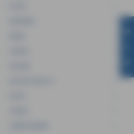
PILSĒTA
SABIEDRĪBA
ĢIMENE
JAUNIEŠI
SATIKSME
SOCIĀLAIS ATBALSTS
SPORTS
TŪRISMS
UZŅĒMĒJDARBĪBA