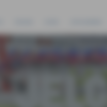
TA
PAŠVALDĪBA
IESTĀDES
KAPITĀLSABIEDRĪBAS