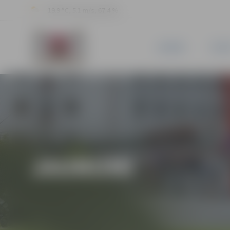
19.9 °C, 5.1 m/s, 67.4 %
JAUNUMI
PILSĒ
JAUNUMI