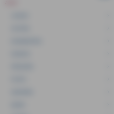
ZIŅAS
JAUNUMI
IZGLĪTĪBA
NODARBINĀTĪBA
PASĀKUMI
PAŠVALDĪBA
PILSĒTA
SABIEDRĪBA
ĢIMENE