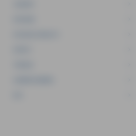
JAUNIEŠI
SATIKSME
SOCIĀLAIS ATBALSTS
SPORTS
TŪRISMS
UZŅĒMĒJDARBĪBA
NVO