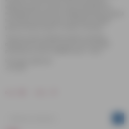
izglītības projektu ieviešanu rajona pašvaldībā, bet
mūžizglītības koordinatore Zemgales plānošanas reģionā
Inese Didže analizēs projektu iesniedzēju visbiežāk
pieļautās kļūdas projektu izstrādē un ieviešanā.
Tā kā vietu skaits minētajā seminārā ir ierobežots,
dalībnieki līdz 6.oktobrim aicināti veikt iepriekšēju
pieteikšanos pa tālruni 3028454 vai pa E – pastu .
Informāciju sagatavoja
Juris Kālis
Drukāt
Dalīties