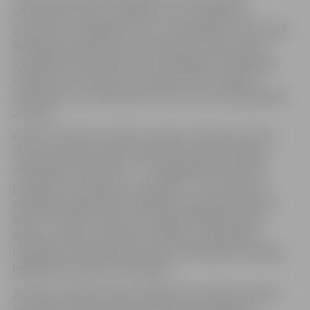
informācijas centrs, piesaistot savus sadarbības
partnerus no dažādām valsts un pašvaldību institūcijām.
Minētajā seminārā ikviens interesents varēs saņemt
aktuālāko informāciju par izsludinātajiem atklātajiem
projektu konkursiem, kā arī iepazīties ar projektu
realizētāju un vērtētāju pieredzi un viņu darbā gūtajām
atziņām.
PIAA ESF Projektu atbalsta nodaļas vadītāja vietniece
Elita Zondaka iecerējusi stāstīt par diviem projektu
atklātajiem konkursiem – “Pedagoģiskās korekcijas
programmu attīstība un ieviešana” un “Jauniešu ar
speciālām vajadzībām integrēšana izglītības sistēmā”.
Bet SIF Projektu konkursu nodaļas vadītāja Sandra
Rieksta runās par SIF grantu shēmas “Sabiedrības
integrācijas veicināšana Latvijā” piedāvātajām iespējām
izglītības attīstības sekmēšanā.
Savukārt Jelgavas rajona Izglītības pārvaldes projektu
koordinatore Lelde Šantere dalīsies pieredzē par