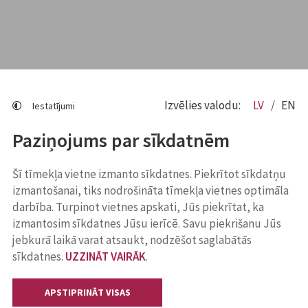
Izvēlies valodu:
LV
EN
Iestatījumi
Paziņojums par sīkdatnēm
Šī tīmekļa vietne izmanto sīkdatnes. Piekrītot sīkdatņu
izmantošanai, tiks nodrošināta tīmekļa vietnes optimāla
darbība. Turpinot vietnes apskati, Jūs piekrītat, ka
izmantosim sīkdatnes Jūsu ierīcē. Savu piekrišanu Jūs
jebkurā laikā varat atsaukt, nodzēšot saglabātās
sīkdatnes.
UZZINĀT VAIRĀK
.
APSTIPRINĀT VISAS