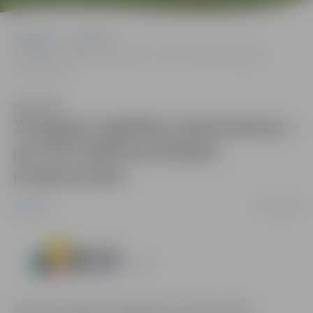
Sākumlapa
Jaunumi
Zemgales izglītības darbiniekiem – par ESF līdzfinansētajām
programmām
Klausīties
Zemgales izglītības darbiniekiem –
par ESF līdzfinansētajām
programmām
02/10/2006
Jaunumi
Semināru organizē Zemgales ES Struktūrfondu