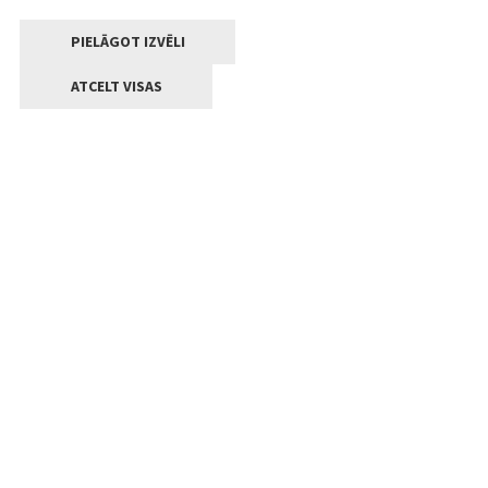
PIELĀGOT IZVĒLI
ATCELT VISAS
Kontakti
Jelgavas valstpilsētas pašvaldība
Lielā iela 11, Jelgava, LV-3001
+371 63005522
pasts@jelgava.lv