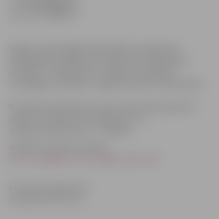
Šogad no 39 Zemgales NVO projektu programmā
iesniegtajiem projektiem atbalstu guva 20 projekta
pieteicēji – 20 biedrības no Jelgavas, Jēkabpils,
Jaunjelgavas, Dobeles, Jelgavas novada un Aizkraukles.
Pilsoniskās sabiedrības iniciatīvu jomā tika atbalstīti 7
projekti, starpkultūru dialoga jomā – 6,
mazākumtautību jomā – 7 projekti.
Atbalstīto projektu saraksts:
http://zemgalei.lv/view_60596_52271.html
Informācija sagatavota
Zemgales NVO Centrā