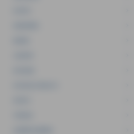
PILSĒTA
SABIEDRĪBA
ĢIMENE
JAUNIEŠI
SATIKSME
SOCIĀLAIS ATBALSTS
SPORTS
TŪRISMS
UZŅĒMĒJDARBĪBA