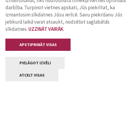
izmantošanai, tiks nodrošināta tīmekļa vietnes optimāla
darbība. Turpinot vietnes apskati, Jūs piekrītat, ka
izmantosim sīkdatnes Jūsu ierīcē. Savu piekrišanu Jūs
jebkurā laikā varat atsaukt, nodzēšot saglabātās
sīkdatnes.
UZZINĀT VAIRĀK
.
APSTIPRINĀT VISAS
PIELĀGOT IZVĒLI
ATCELT VISAS
Kontakti