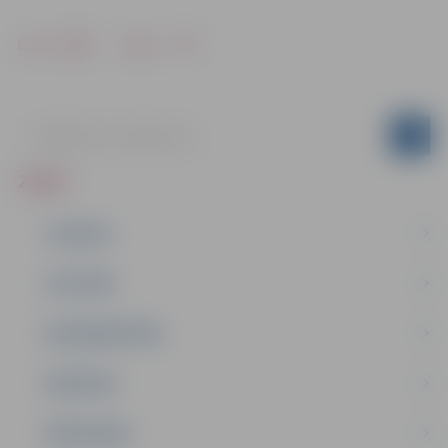
Drukāt
Dalīties
ZIŅAS
JAUNUMI
IZGLĪTĪBA
NODARBINĀTĪBA
PASĀKUMI
PAŠVALDĪBA