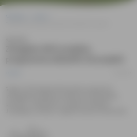
Sākumlapa
Jaunumi
Zemgales NVO projektu programmā atbalstīti 20 projekti
Klausīties
Zemgales NVO projektu
programmā atbalstīti 20 projekti
23/09/2016
Jaunumi
Šogad no 39 Zemgales NVO projektu programmā
iesniegtajiem projektiem atbalstu guva 20 projekta
pieteicēji – 20 biedrības no Jelgavas, Jēkabpils,
Jaunjelgavas, Dobeles, Jelgavas novada un Aizkraukles.