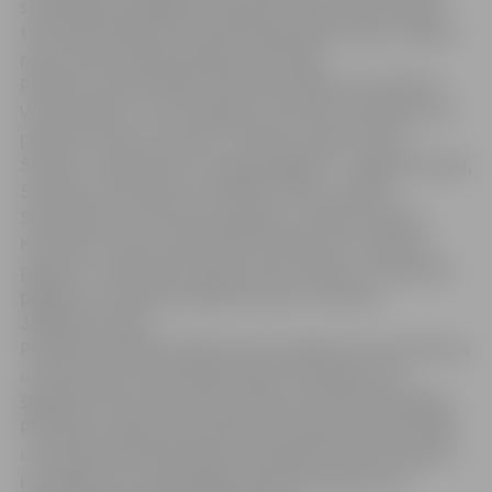
stiprināšanai Zemgales Plānošanas reģiona pierobežas
teritorijā. Darbības netiešā mērķa grupa ir piecu minēto
rajonu iedzīvotāji pierobežas teritorijā.
Projektu ieviesīs tādās administratīvajās teritorijās kā
Vītiņu, Bēnes un Ukru pagastā, Tērvetes novadā, Auces
pilsētā ar lauku teritoriju – Dobeles rajonā, Vilces,
Sesavas, Lielplatones un Elejas pagastā – Jelgavas rajonā,
Svitenes, Ceraukstes, Rundāles, Īslīces, Gailīšu,
Skaistkalnes un Brunavas pagastā – Bauskas rajonā,
Kurmenes, Zalves, Mazzalves, Pilskalnes un Neretas
pagastā – Aizkraukles rajonā, Rites, Elkšņu un Gārsenes
pagastā un Aknīstes pilsētā ar lauku teritoriju –
Jēkabpils rajonā.
Projekta ieviešanas laikā iecerēts sagatavot kvantitatīvos
un kvalitatīvos sākotnējās izpētes materiālus par
šķēršļiem līdzsvarotas ekonomikas attīstībai Zemgales
Plānošanas reģiona pierobežas teritorijās, iesākt vietējā
un starptautiskā pārrobežu sadarbības tīkla veidošanu,
izstrādāt jauna, apjomīgāka projekta pieteikumu,