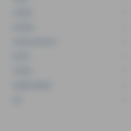
JAUNIEŠI
SATIKSME
SOCIĀLAIS ATBALSTS
SPORTS
TŪRISMS
UZŅĒMĒJDARBĪBA
NVO