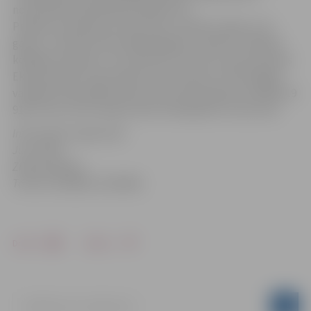
nodrošināt publicitātes pasākumus.
Projektu paredzēts ieviest piecu mēnešu laikā, no šī
gada 1. novembra līdz nākamā gada 1. aprīlim. Projekta
kopējās izmaksas ir 22 123,03 eiro. No šīs summas Eiropas
Ekonomiskās zonas finanšu instrumenta un Norvēģijas
valdības divpusējā finanšu instrumenta grants sastāda 19
910,73 eiro, bet Latvijas valsts finansējums 2 212,3 eiro.
Informāciju sagatavoja
Juris Kālis,
ZPR speciālists.
Tālrunis 3028985, 29144960.
Drukāt
Dalīties