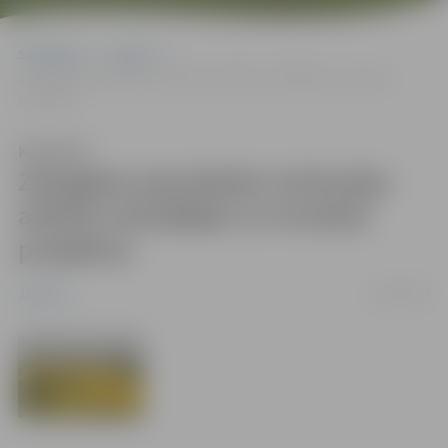
Sākumlapa
Jaunumi
Zemgales pierobežas teritorijas attīstīs izstrādājot un ieviešot
projektus
Klausīties
Zemgales pierobežas teritorijas
attīstīs izstrādājot un ieviešot
projektus
23/10/2007
Jaunumi