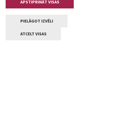
APSTIPRINĀT VISAS
PIELĀGOT IZVĒLI
ATCELT VISAS
Kontakti
Jelgavas valstpilsētas pašvaldība
Lielā iela 11, Jelgava, LV-3001
+371 63005522
pasts@jelgava.lv