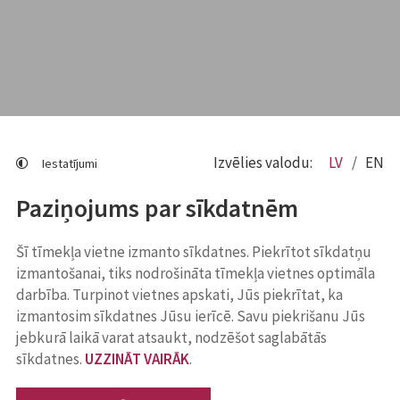
Izvēlies valodu:
LV
EN
Iestatījumi
Paziņojums par sīkdatnēm
Šī tīmekļa vietne izmanto sīkdatnes. Piekrītot sīkdatņu
izmantošanai, tiks nodrošināta tīmekļa vietnes optimāla
darbība. Turpinot vietnes apskati, Jūs piekrītat, ka
izmantosim sīkdatnes Jūsu ierīcē. Savu piekrišanu Jūs
jebkurā laikā varat atsaukt, nodzēšot saglabātās
sīkdatnes.
UZZINĀT VAIRĀK
.