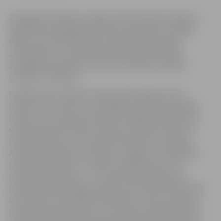
Zemgales Plānošanas reģiona administrācija saņēmusi
Sabiedrības integrācijas fonda uzaicinājumu noslēgt
līgumu par līdzfinansējuma piešķiršanu projekta
„Kompleksa uz inovatīviem pasākumiem balstīta
Zemgales pierobežas teritoriju attīstības projekta
izstrāde” ieviešanai.
Projekts guvis atbalstu Eiropas Ekonomikas zonas
finanšu instrumenta un Norvēģijas valdības divpusējā
finanšu instrumenta prioritātes „Reģionālā politika un
ekonomisko aktivitāšu attīstība” projektu konkursā.
Projekta mērķis, kura ieviešanā kā partneri piedalās
Aizkraukles, Bauskas, Dobeles, Jelgavas un Jēkabpils
rajona pašvaldības, ir izveidot sadarbības tīklu un
izstrādāt kompleksu, uz inovatīviem pasākumiem
balstītu lielāku kopīgu projektu ekonomisko aktivitāšu
veicināšanai, pierobežas pašvaldību, valsts institūciju,
nevalstisko organizāciju un uzņēmēju sadarbības tīkla