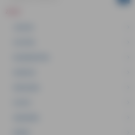
ZIŅAS
JAUNUMI
IZGLĪTĪBA
NODARBINĀTĪBA
PASĀKUMI
PAŠVALDĪBA
PILSĒTA
SABIEDRĪBA
ĢIMENE