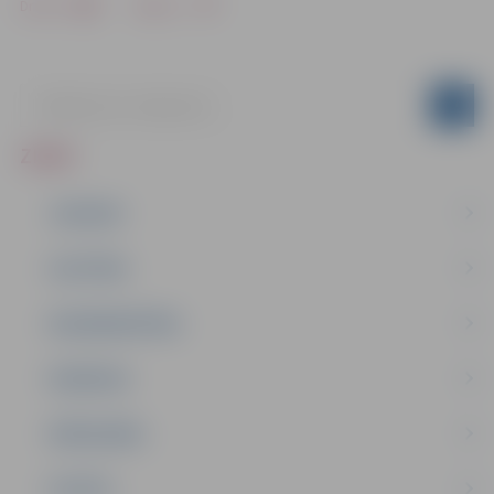
Drukāt
Dalīties
ZIŅAS
JAUNUMI
IZGLĪTĪBA
NODARBINĀTĪBA
PASĀKUMI
PAŠVALDĪBA
PILSĒTA