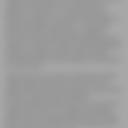
Jelgavas Centra pamatskolas un Linda Kursīte no
Jelgavas 4. vidusskolas, 4. – 6. klašu grupā Viesturs
Bolmanis no Jelgavas 4. vidusskolas un Alisa Vasiļjeva no
Jelgavas Tehnoloģiju vidusskolas, 7.-9. klašu grupā
Vanesa Zaharevska un Agnese Bane no Jelgavas 4.
vidusskolas, vidusskolas grupā Anastasija Beloļubska no
Jelgavas 5. vidusskolas, savukārt, profesionālo izglītības
iestāžu grupā Jelgavu pārstāvēs Jelgavas Mūzikas
vidusskolas audzēkņi Jeļena Jasjuļaņeca, Renārs Beķeris
un Jasmīna Treija.
Jelgavas skatuves runas konkursa dalībniekus vērtēja
Jelgavas Ādolfa Alunāna teātra režisore Dace Vilne,
Jelgavas Ādolfa Alunāna muzeja vadītāja un aktrise Elīna
Skutele un Jelgavas pilsētas bibliotēkas
novadpētniecības speciāliste Andra Poota. Konkursantu
sniegums novērtēts ar I, II, III pakāpes vai Augstākās
pakāpes diplomi. Augstākās pakāpes diplomu saņēmēji
dosies uz konkursa otro kārtu, kas norisināsies 8. aprīlī