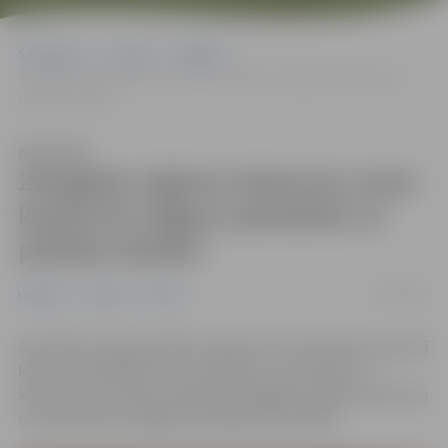
Sākumlapa
Jaunumi
Izglītība
Zemgales reģiona skatuves runas konkursā Jelgavu pārstāvēs 12
pilsētas skolēni
Klausīties
Zemgales reģiona skatuves runas
konkursā Jelgavu pārstāvēs 12
pilsētas skolēni
27/02/2025
Izglītība
Jaunumi
Pilsēta
Aizvadīta Latvijas skolēnu skatuves runas konkursa pirmā
kārta, lai noskaidrotu tos skolēnus, kuri dosies uz
konkursa otro posmu Bauskā. Zemgales reģiona skatuves
runas konkursā Jelgavu pārstāvēs 12 skolēni.