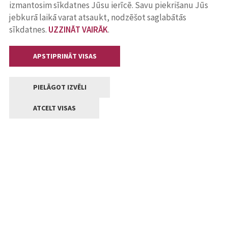
izmantosim sīkdatnes Jūsu ierīcē. Savu piekrišanu Jūs
jebkurā laikā varat atsaukt, nodzēšot saglabātās
sīkdatnes.
UZZINĀT VAIRĀK
.
APSTIPRINĀT VISAS
PIELĀGOT IZVĒLI
ATCELT VISAS
Kontakti
Jelgavas valstpilsētas pašvaldība