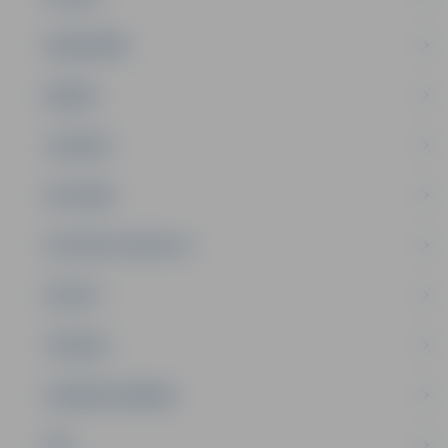
SABIEDRĪBA
ĢIMENE
JAUNIEŠI
SATIKSME
SOCIĀLAIS ATBALSTS
SPORTS
TŪRISMS
UZŅĒMĒJDARBĪBA
NVO