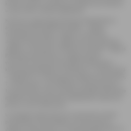
kultūras izpratni un pašizpausmi mākslā, kā arī Dziesmu
un deju svētku tradīcijas saglabāšanā.
Konkursam Jelgavā bija pieteikušies 49 dalībnieki no
astoņām pilsētas izglītības iestādēm – Jelgavas
Tehnoloģiju vidusskolas, Jelgavas 5. vidusskolas,
Jelgavas 4. sākumskolas, Jelgavas Centra pamatskolas,
Jelgavas 4. vidusskolas, Privātskolas “Punktiņš”, Jelgavas
Pārlielupes pamatskolas un Jelgavas Mūzikas
vidusskolas. Konkursanti tika iedalīti sešās grupās: 1.
klases grupā piedalījās četri dalībnieki, 2.–3. klases grupā
– sešpadsmit, 4.–6. klases grupā sešpadsmit konkursanti,
7.–9. klašu grupā – pieci dalībnieki, vidusskolas grupā –
trīs konkursanti un pieci audzēkņi piedalījās profesionālo
izglītības iestāžu grupā. Katrs izglītojamais runāja vienu
prozas un vienu dzejas darbu.
Uz Zemgales reģiona skatuves runas konkursu dosies
pirmklasnieki Jacinta Rezgale un Henrijs Strods no
Jelgavas 4. sākumskolas, 2.-3. klašu grupā Ralfs Sāvičs no