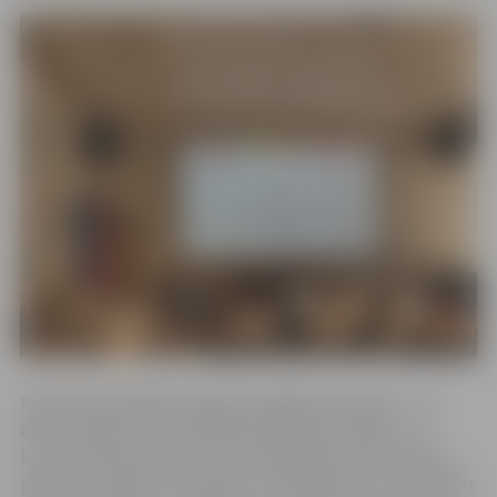
Konkursā piedalījās Jelgavas izglītības iestāžu 1.–12.
klašu skolēni un profesionālo izglītības iestāžu 1.–4.
kursu audzēkņi. Konkurss tiek organizēts divās kārtās –
pilsētā un reģionā. Tā mērķis ir veicināt bērnu un jauniešu