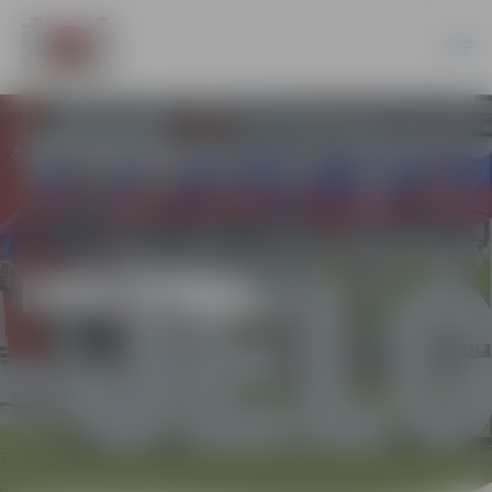
IZGLĪTĪBA