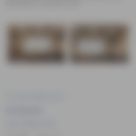
Bauskas Bērnu un jauniešu centrā.
Foto: Jelgavas Izglītības pārvalde
Ziņu sagatavoja
Jelgavas Izglītības pārvalde