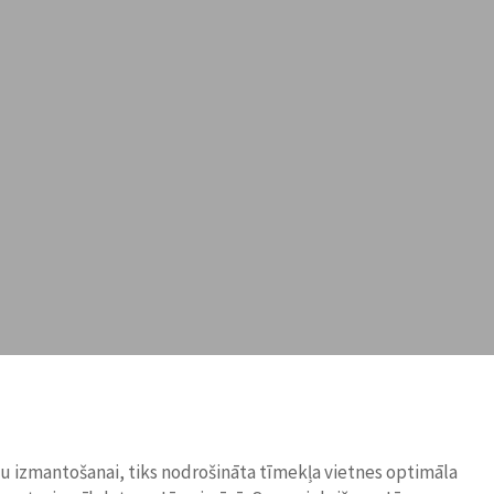
ņu izmantošanai, tiks nodrošināta tīmekļa vietnes optimāla