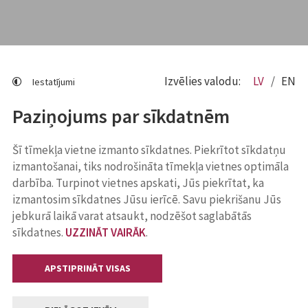
Izvēlies valodu:
LV
EN
Iestatījumi
Paziņojums par sīkdatnēm
Šī tīmekļa vietne izmanto sīkdatnes. Piekrītot sīkdatņu
izmantošanai, tiks nodrošināta tīmekļa vietnes optimāla
darbība. Turpinot vietnes apskati, Jūs piekrītat, ka
izmantosim sīkdatnes Jūsu ierīcē. Savu piekrišanu Jūs
jebkurā laikā varat atsaukt, nodzēšot saglabātās
sīkdatnes.
UZZINĀT VAIRĀK
.
APSTIPRINĀT VISAS