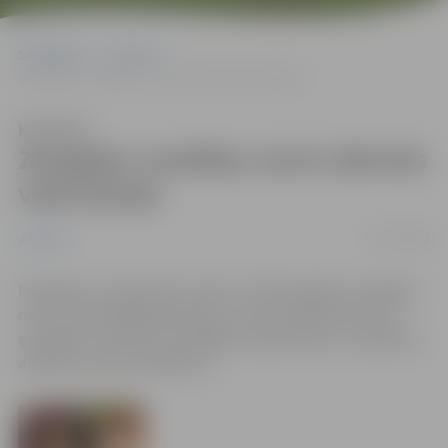
Sākumlapa
Jaunumi
Zemgales veselības centrs dāvinās vakcinācijas
Klausīties
Zemgales veselības centrs dāvinās
vakcinācijas
03/12/2008
Jaunumi
Piektdien, 12.decembrī, plkst. 13:30 Zemgales veselības
centrs rīko labdarības akciju, kuras ietvaros pret ērču
encefalītu vakcinēs 38 Jelgavas rajona bērnu un ģimeņu
atbalsta centra audzēkņus.