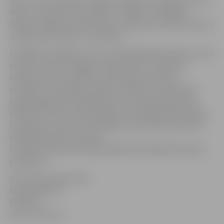
Bērni ir mūsu nākotne, tāpēc Zemgales veselības centrs
vēlas uzņemties kaut daļinu šo rūpju un atbildību,
dāvinot Jelgavas rajona bērnu un ģimeņu atbalsta centra
audzēkņiem prieku un veselību.
Zemgales veselības centrs uzsāk labdarības akciju, kuras
ietvaros veiks 38 Jelgavas rajona bērnu un ģimeņu
atbalsta centra audzēkņu vakcināciju pret ērču
encefalītu. Akcija ilgs vairākus mēnešus, jo bērniem ir
vajadzīga gan pirmreizējā, gan arī revakcinācija. Bieži
bērniem ir bail no asās adatiņas vakcinācijas laikā, tāpēc,
lai pasākums izdotos priecīgāks, katram bērniņam tiks
pasniegta saldumu paciņa.
Interesenti laipni aicināti piedalīties labdarības akcijas
pasākumā.
Informāciju sagatavoja
Elīna Buldinska
62870287
www.zvcentrs.lv