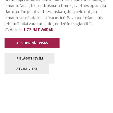
izmantošanai, tiks nodrošināta tīmekļa vietnes optimāla
darbība. Turpinot vietnes apskati, Jūs piekrītat, ka
izmantosim sīkdatnes Jūsu ierīcē. Savu piekrišanu Jūs
jebkurā laikā varat atsaukt, nodzēšot saglabātās
sīkdatnes.
UZZINĀT VAIRĀK
.
APSTIPRINĀT VISAS
PIELĀGOT IZVĒLI
ATCELT VISAS