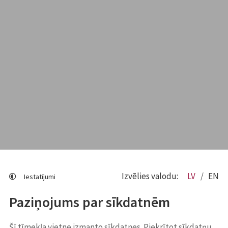
Izvēlies valodu:
LV
EN
Iestatījumi
Paziņojums par sīkdatnēm
Šī tīmekļa vietne izmanto sīkdatnes. Piekrītot sīkdatņu