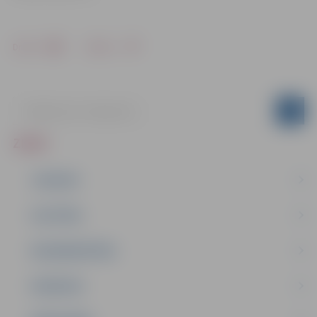
Drukāt
Dalīties
ZIŅAS
JAUNUMI
IZGLĪTĪBA
NODARBINĀTĪBA
PASĀKUMI