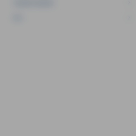
UZŅĒMĒJDARBĪBA
NVO