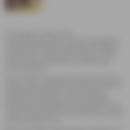
Foto: Zemgales veselības centrs
Ziemassvētku laiks ir brīdis, kad ikkatrs aizdomājas par
saviem labajiem darbiem. Visa gada garumā Zemgales
veselības centrs ir rūpējies par savu pacientu veselību.
Mums ir svarīgi sniegt kvalitatīvu un daudzpusīgu
medicīnisko aprūpi.
Mūsu prioritāte ir individuālas rūpes par katru pacientu,
ārstējot ne tikai slimības sekas, bet sniedzot iespēju jau
laicīgi diagnosticēt cēloņus un veikt profilakses
pasākumus, lai maksimāli izvairītos no saslimšanām.
Katrā ģimenē vecāki rūpējas par saviem bērniem un viņu
veselību, taču ir bērniņi, kuriem par ģimeni kļuvuši bērnu
nama audzinātāji un bērni…