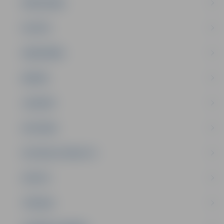
PAŠVALDĪBA
PILSĒTA
SABIEDRĪBA
ĢIMENE
JAUNIEŠI
SATIKSME
SOCIĀLAIS ATBALSTS
SPORTS
TŪRISMS