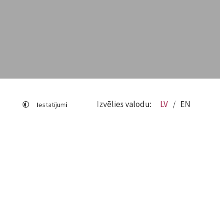
Izvēlies valodu:
LV
EN
Iestatījumi