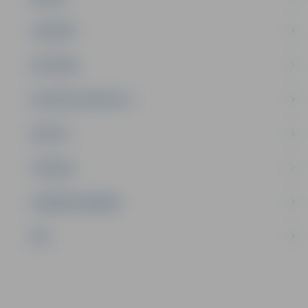
JAUNIEŠI
SATIKSME
SOCIĀLAIS ATBALSTS
SPORTS
TŪRISMS
UZŅĒMĒJDARBĪBA
NVO