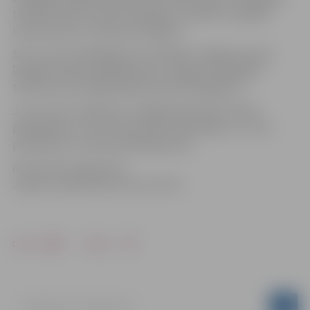
tehnisko sporta veidu komplekss „Rullītis” piedāvā
izbraucienus ar ziemas kartingiem.
Šos un citus piedāvājumus atradīsiet Jelgavas puses
īpašajā ziemas piedāvājumā un Jelgavas reģionālā
tūrisma centra mājas lapā
www.tornis.jelgava.lv
.
Ja arī Jūsu uzņēmums ir sagatavojis īpašu ziemas
piedāvājumu, JRTC aicina sūtīt informāciju uz , lai to
pievienotu to ziemas piedāvājumam
Informāciju sagatavoja
Jelgavas reģionālais tūrisma centrs
Drukāt
Dalīties