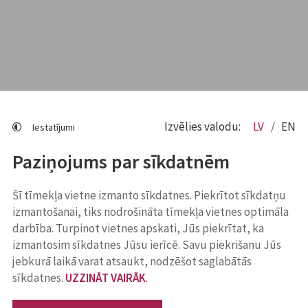
Izvēlies valodu:
LV
EN
Iestatījumi
Paziņojums par sīkdatnēm
Šī tīmekļa vietne izmanto sīkdatnes. Piekrītot sīkdatņu
izmantošanai, tiks nodrošināta tīmekļa vietnes optimāla
darbība. Turpinot vietnes apskati, Jūs piekrītat, ka
izmantosim sīkdatnes Jūsu ierīcē. Savu piekrišanu Jūs
jebkurā laikā varat atsaukt, nodzēšot saglabātās
sīkdatnes.
UZZINĀT VAIRĀK
.