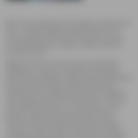
Kāda ir ziema Jelgavas pusē? Aizraujoša un piedzīvojumu
pilna – to pierāda Jelgavas reģionālā tūrisma centra
(JRTC) apkopotais informatīvais materiāls par ziemas
tūrisma piedāvājumiem Jelgavā, Jelgavas novadā un
Ozolnieku novadā.
Šogad pirmo reizi ir izdots informatīvs materiāls par
piedāvājumu tūristiem, kurā apkopoti vienpadsmit
īpašie ziemas piedāvājumi Jelgavas reģionā. Piedāvājumā
saistošas atpūtas iespējas atradīs gan individuālie
ceļotāji, gan tūristu grupas, gan bērni, gan pieaugušie.
Ziema Jelgavas pusē solās būt interesanta – „Mini Zoo”
Cenu pagastā aicina bērnus uz Ziemassvētku vecīša
pilsētiņu, Jelgavas pils hercogiene labprāt viesus
pacienās ar karstu šokolādi, bet ģimenes restorānā
„Hercogs” izsalkušos vēderus priecēs īpaši izveidotā
Zemgales gardēžu ēdienkarte. Asāku izjūtu cienītājiem