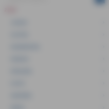
ZIŅAS
JAUNUMI
IZGLĪTĪBA
NODARBINĀTĪBA
PASĀKUMI
PAŠVALDĪBA
PILSĒTA
SABIEDRĪBA
ĢIMENE