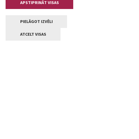
APSTIPRINĀT VISAS
PIELĀGOT IZVĒLI
ATCELT VISAS
Kontakti
Jelgavas valstpilsētas pašvaldība
Lielā iela 11, Jelgava, LV-3001
+371 63005522
pasts@jelgava.lv