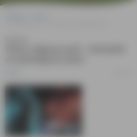
Sākumlapa
Jaunumi
Ziema Jelgavas pusē – aizraujoša un pārsteigumu pilna
Klausīties
Ziema Jelgavas pusē – aizraujoša
un pārsteigumu pilna
06/12/2011
Jaunumi