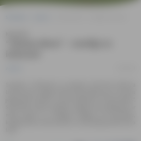
Sākumlapa
Jaunumi
“Ziemas diena” – veselīgi un ieteicami
Klausīties
“Ziemas diena” – veselīgi un
ieteicami
12/02/2018
Jaunumi
Sestdien, 17.februārī, no pulksten 11.00 līdz 13.00 āra
laukumos pie Jelgavas ledus halles
(Rīgas iela 11),
ikviens
jelgavnieks aicināts uz sporta pasākumu “Ziemas diena”.
Sportiskās ziemas nodarbes Jelgavā tiek organizētas ar
mērķi iepazīt un izmēģināt dažādas āra aktivitātes,
kopīgi baudot ziemas priekus un lietderīgi pavadot brīvo
laiku.