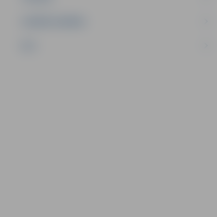
UZŅĒMĒJDARBĪBA
NVO