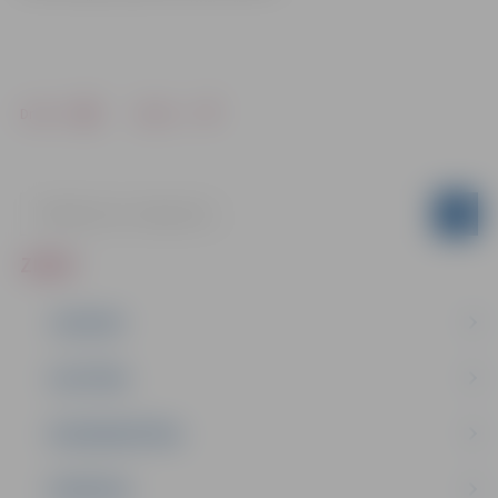
Drukāt
Dalīties
ZIŅAS
JAUNUMI
IZGLĪTĪBA
NODARBINĀTĪBA
PASĀKUMI