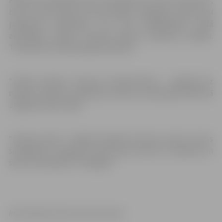
bet var ņemt līdzi arī savas slēpes, ragaviņas, slidas. Visi
pasākuma dalībnieki, kuri būs piedalījušies kādā
aktivitātē, saņems “Ziemas dienas” piemiņas medaļu.
Turklāt būs arī pārsteiguma balvas!
“Ziemas dienas” ietvaros interesentiem – iespēja bez
maksas izbaudīt slidošanas priekus publiskajā slidotavā
Jelgavas ledus hallē.
“Ziemas dienu” Jelgavā organizē Sporta servisa centrs
sadarbībā ar Jelgavas Ledus sporta skolu un Atpūtas un
sporta kompleksu “Zemgale”.
Informācija: Sporta servisa centrs