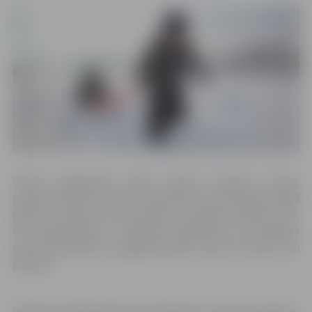
Ikviens jelgavnieks laipni aicināts izbaudīt ziemas
priekus, doties laukā un izkustēties, jo sportošana svaigā
gaisā arī ziemas sezonā norūda un uzlabo veselību. Viss,
kas nepieciešams – atbilstoši saģērbties un izvēlēties
sporta aktivitāti, kas sagādā prieku un jautrus brīžus visai
ģimenei.
Pasākuma dalībnieki tiks nodrošināti ar sporta inventāru,