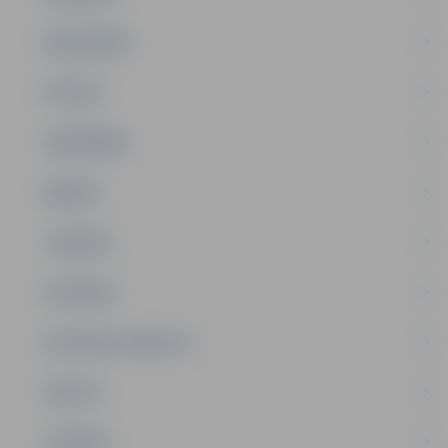
PAŠVALDĪBA
PILSĒTA
SABIEDRĪBA
ĢIMENE
JAUNIEŠI
SATIKSME
SOCIĀLAIS ATBALSTS
SPORTS
TŪRISMS