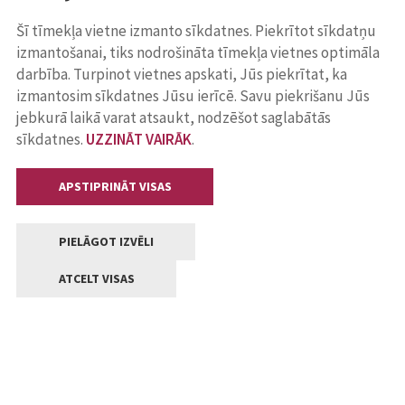
Šī tīmekļa vietne izmanto sīkdatnes. Piekrītot sīkdatņu
izmantošanai, tiks nodrošināta tīmekļa vietnes optimāla
darbība. Turpinot vietnes apskati, Jūs piekrītat, ka
izmantosim sīkdatnes Jūsu ierīcē. Savu piekrišanu Jūs
jebkurā laikā varat atsaukt, nodzēšot saglabātās
sīkdatnes.
UZZINĀT VAIRĀK
.
APSTIPRINĀT VISAS
PIELĀGOT IZVĒLI
ATCELT VISAS