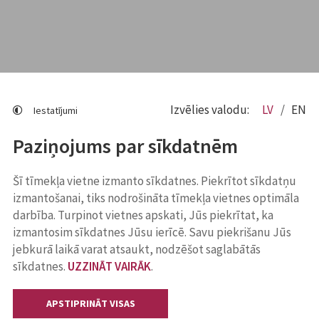
Izvēlies valodu:
LV
EN
Iestatījumi
Paziņojums par sīkdatnēm
Šī tīmekļa vietne izmanto sīkdatnes. Piekrītot sīkdatņu
izmantošanai, tiks nodrošināta tīmekļa vietnes optimāla
darbība. Turpinot vietnes apskati, Jūs piekrītat, ka
izmantosim sīkdatnes Jūsu ierīcē. Savu piekrišanu Jūs
jebkurā laikā varat atsaukt, nodzēšot saglabātās
sīkdatnes.
UZZINĀT VAIRĀK
.
APSTIPRINĀT VISAS