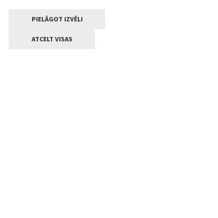
PIELĀGOT IZVĒLI
ATCELT VISAS
Kontakti
Jelgavas valstpilsētas pašvaldība
Lielā iela 11, Jelgava, LV-3001
+371 63005522
pasts@jelgava.lv