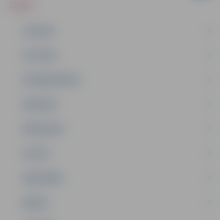
ZIŅAS
JAUNUMI
IZGLĪTĪBA
NODARBINĀTĪBA
PASĀKUMI
PAŠVALDĪBA
PILSĒTA
SABIEDRĪBA
ĢIMENE