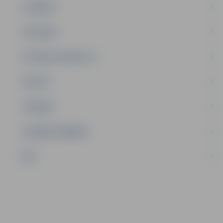
JAUNIEŠI
SATIKSME
SOCIĀLAIS ATBALSTS
SPORTS
TŪRISMS
UZŅĒMĒJDARBĪBA
NVO