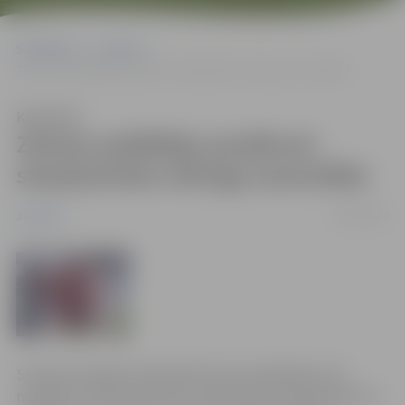
Sākumlapa
Jaunumi
Ziemas peldētāju panākumi starptautiska mēroga sacensībās
Klausīties
Ziemas peldētāju panākumi
starptautiska mēroga sacensībās
19/02/2007
Jaunumi
Starptautiskajā čempionātā ziemas peldēšanā, kas
noritēja no 8. februāra līdz 11.februārim Somijā, Ellivuori