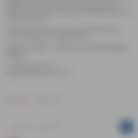
pilsētā, Latvijas izlases sastāvā startēja jelgavnieki
Aleksandrs Jakovļevs, Andrejs Iļjuks, Valērijs Kisļakovskis
un Raitis Gultnieks.
Jelgavnieki 4×25 metru brīvajā stilā stafetēs izcīnīja
1.vietu un ieguva Lielo ceļojošo kausu.
Sīkāka informācija – „Jelgavas Roņi” 3081254, 29638869,
29242520
Informācija sagatavota
Jelgavas Sporta servisa centrā
Drukāt
Dalīties