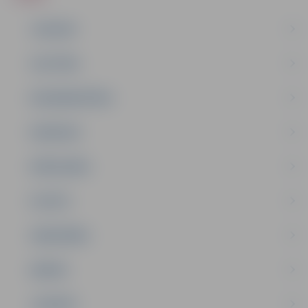
JAUNUMI
IZGLĪTĪBA
NODARBINĀTĪBA
PASĀKUMI
PAŠVALDĪBA
PILSĒTA
SABIEDRĪBA
ĢIMENE
JAUNIEŠI