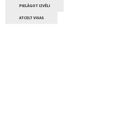
PIELĀGOT IZVĒLI
ATCELT VISAS
Kontakti
Jelgavas valstpilsētas pašvaldība
Lielā iela 11, Jelgava, LV-3001
+371 63005522
pasts@jelgava.lv
Klientu apkalpošana