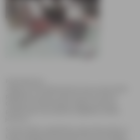
Publicitātes foto
Jelgavas Sv.Trīsvienības baznīcas torņa suvenīru klāsts
papildināts ar jauniem ziemas sezonas suvenīriem.
Ceļotāji, kas ziemā ieradušies Jelgavā, atmiņai par
pavadīto laiku mūsu pilsētā var iegādāties vairākus
jaunumus.
Suvenīru klāsts ir papildināts ar sojas vaska svecēm, uz
kurām atspoguļotas latvju spēka zīmes, atstarotājiem