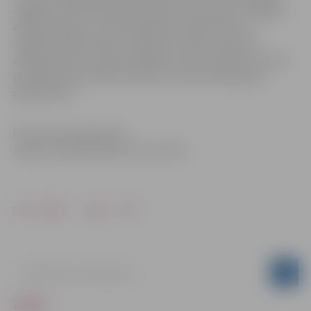
Jelgavas Sv.Trīsvienības baznīcas torņa formā, Jelgavas
alnīša piekariņu ar atstarojošiem elementiem un
Jelgavas sērkociņiem. Savukārt ar īpašu sveicienu
Ziemassvētkos varēs pārsteigt savus tuviniekus tie, kas
parūpēsies par saldu sveicienu, nosūtot šokopasta
apsveikumu.
Informācija sagatavota
Jelgavas reģionālajā tūrisma centrā
Drukāt
Dalīties
ZIŅAS