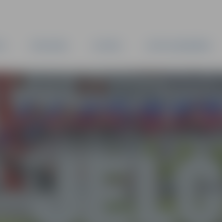
TA
PAŠVALDĪBA
IESTĀDES
KAPITĀLSABIEDRĪBAS