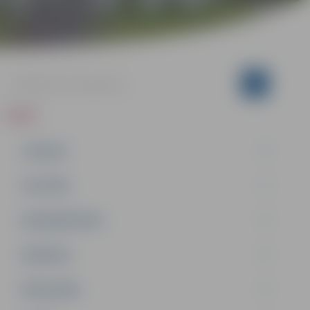
ZIŅAS
JAUNUMI
IZGLĪTĪBA
NODARBINĀTĪBA
PASĀKUMI
PAŠVALDĪBA