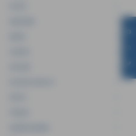
PILSĒTA
SABIEDRĪBA
ĢIMENE
JAUNIEŠI
SATIKSME
SOCIĀLAIS ATBALSTS
SPORTS
TŪRISMS
UZŅĒMĒJDARBĪBA