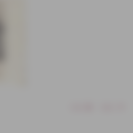
Drukāt
Dalīties