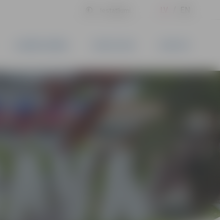
LV
EN
Iestatījumi
UZŅĒMĒJDARBĪBA
PAKALPOJUMI
KONTAKTI