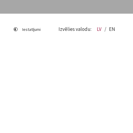
Izvēlies valodu:
LV
EN
Iestatījumi
Lapas karte
Viegli lasīt