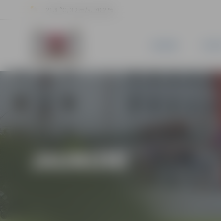
21.8 °C, 3.2 m/s, 70.2 %
JAUNUMI
PILSĒ
JAUNUMI