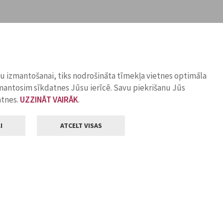
ņu izmantošanai, tiks nodrošināta tīmekļa vietnes optimāla
zmantosim sīkdatnes Jūsu ierīcē. Savu piekrišanu Jūs
atnes.
UZZINĀT VAIRĀK
.
I
ATCELT VISAS
Klientu apkalpošana
ilsētas pašvaldība
Darba laiks