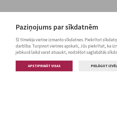
Paziņojums par sīkdatnēm
Šī tīmekļa vietne izmanto sīkdatnes. Piekrītot sīkdat
darbība. Turpinot vietnes apskati, Jūs piekrītat, ka i
jebkurā laikā varat atsaukt, nodzēšot saglabātās sīkd
APSTIPRINĀT VISAS
PIELĀGOT IZVĒL
Kontakti
Jelgavas valstp