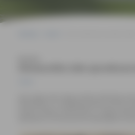
Sākumlapa
Jaunumi
Ziemassvētku laiks apsveikuma kartīt
Klausīties
Ziemassvētku laiks apsveikuma 
Jaunumi
Gada nogales laikā Jelgavas pilsētas bibliotēkas lasī
Ziemassvētku un Jaunā gada apsveikumu kartītes, sāko
redzamo kolekciju veido kartītes no Jelgavas pilsēta
aplūkojama no 16. decembra līdz nākamā gada 12. janv