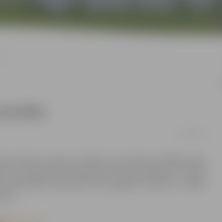
ēs
kartītēs
17/12/2019
tavā izvietota noskaņu izstādi, kurā redzamas dažādu laiku
t no 20. gadsimta 30. gadiem līdz pat 90. gadiem. Izstādē
s bibliotēkas darbinieku personīgajiem arhīviem. Izstāde
ārim.