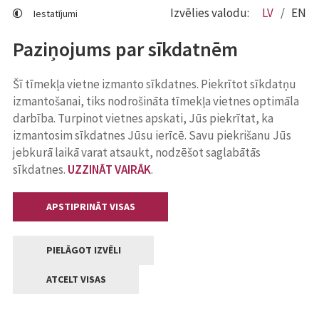
Izvēlies valodu:
LV
EN
Iestatījumi
Paziņojums par sīkdatnēm
Šī tīmekļa vietne izmanto sīkdatnes. Piekrītot sīkdatņu
izmantošanai, tiks nodrošināta tīmekļa vietnes optimāla
darbība. Turpinot vietnes apskati, Jūs piekrītat, ka
izmantosim sīkdatnes Jūsu ierīcē. Savu piekrišanu Jūs
jebkurā laikā varat atsaukt, nodzēšot saglabātās
sīkdatnes.
UZZINĀT VAIRĀK
.
APSTIPRINĀT VISAS
PIELĀGOT IZVĒLI
ATCELT VISAS