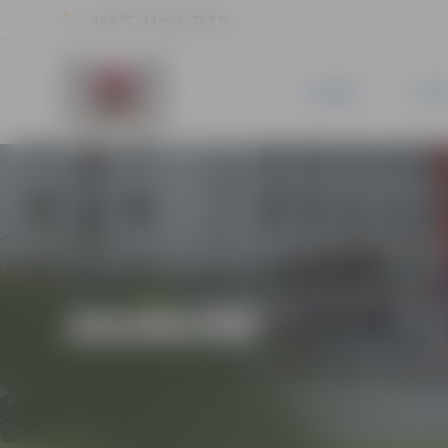
18.8 °C, 4.1 m/s, 73.7 %
JAUNUMI
PILSĒ
JAUNUMI