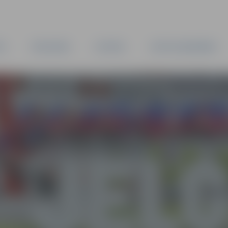
TA
PAŠVALDĪBA
IESTĀDES
KAPITĀLSABIEDRĪBAS