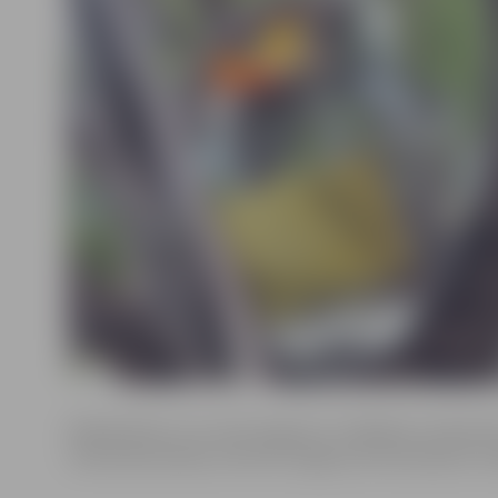
Neskatoties uz to, ka 8. augusts ir trešdiena, interesen
citās darba dienās, informē Jelgavas Dzimtsarakstu no