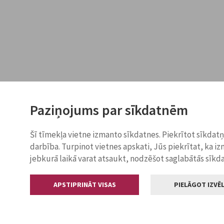
Paziņojums par sīkdatnēm
Šī tīmekļa vietne izmanto sīkdatnes. Piekrītot sīkdat
darbība. Turpinot vietnes apskati, Jūs piekrītat, ka i
jebkurā laikā varat atsaukt, nodzēšot saglabātās sīkd
APSTIPRINĀT VISAS
PIELĀGOT IZVĒL