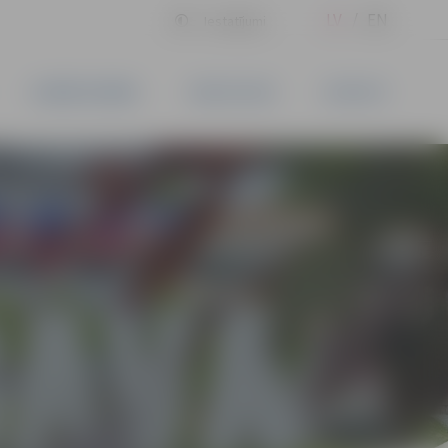
LV
EN
Iestatījumi
UZŅĒMĒJDARBĪBA
PAKALPOJUMI
KONTAKTI