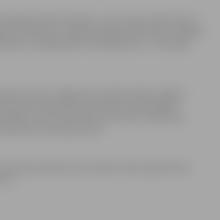
aļā reģistrēta 161 laulība, un 24 no tām notikušas ārpus
as ar ārzemnieku. Lielākoties slēgt laulības ārpus Jelgavas
lsētām, nevis jelgavnieki. Salīdzinājumam – 2017. gada
aznīcas tornis, Jelgavas pils, Ģederta Eliasa Jelgavas
mā laulība Langervaldes mežā starp divām eglītēm.
vdabā, ja vien ceremonijas norises vieta ir atbilstoša
eciešamais ceremonijas norisei.
vairāk jaunlaulāto savas laulības izvēlas reģistrēt bez
tnē.