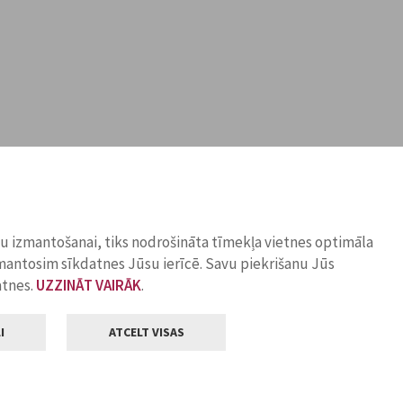
ņu izmantošanai, tiks nodrošināta tīmekļa vietnes optimāla
zmantosim sīkdatnes Jūsu ierīcē. Savu piekrišanu Jūs
atnes.
UZZINĀT VAIRĀK
.
I
ATCELT VISAS