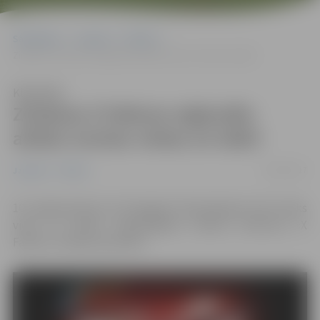
Sākumlapa
Jaunumi
Pilsēta
Zināmas X Faktora reģionālo atlašu norises vietas un laiki!
Klausīties
Zināmas X Faktora reģionālo
atlašu norises vietas un laiki!
02/05/2017
Jaunumi
Pilsēta
10. maijā pulksten 15 Zemgales Olimpiskajā centrā notiks
viens no sešiem reģionālajiem talantu konkursa «X
Faktors» atlases posmiem.