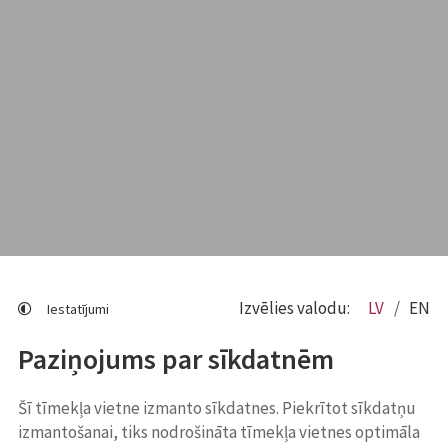
Izvēlies valodu:
LV
EN
Iestatījumi
Paziņojums par sīkdatnēm
Šī tīmekļa vietne izmanto sīkdatnes. Piekrītot sīkdatņu
izmantošanai, tiks nodrošināta tīmekļa vietnes optimāla