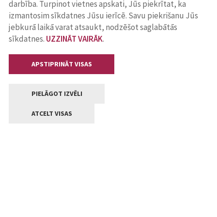
darbība. Turpinot vietnes apskati, Jūs piekrītat, ka
izmantosim sīkdatnes Jūsu ierīcē. Savu piekrišanu Jūs
jebkurā laikā varat atsaukt, nodzēšot saglabātās
sīkdatnes.
UZZINĀT VAIRĀK
.
APSTIPRINĀT VISAS
PIELĀGOT IZVĒLI
ATCELT VISAS
Kontakti