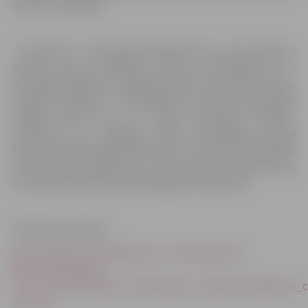
atlases finālā Rīgā.
“X Faktors” ir televīzijas realitātes šovs, kura mērķis ir
attīstīt jaunus dziedošos talantus. Skatītājiem tā ir
muzikāla izklaide un iespēja just līdzi saviem favorītiem,
savukārt mūziķiem – pieredzējušu nozares profesionāļu
vadībā attīstīt sevi un iegūt klausītāju atzinību,
mīlestību un, iespējams, biļeti veiksmīgai mūziķa
karjerai. Pasaules pieredze rāda, ka “X Faktora” dalībnieki
pēc šova gūst panākumus un viņu dziesmas nokļūst topu
virsotnēs, kļūstot par pārdotākajiem ierakstiem.
Pieteikuma anketa :
http://skaties.lv/izklaide/sovi-un-seriali/sovi/x-
faktors/piesakies/?
utm_source=xfaktors_archive&utm_medium=link&utm_ca
internal