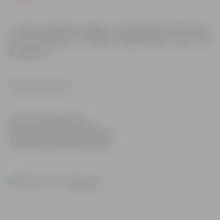
Ja kāds dziedātājs nepagūst noteiktajā laikā reģistrēties,
tas nav šķērslis, jo atlasē noklausīsimies visus, kas
ieradušies!
Foto: publicitātes
Informācija sagatavota
Jelgavas pilsētas pašvaldības
Sabiedrisko attiecību pārvaldē