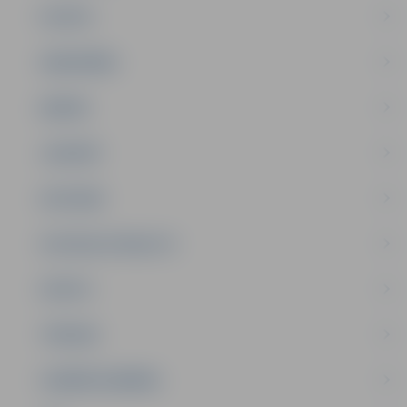
PILSĒTA
SABIEDRĪBA
ĢIMENE
JAUNIEŠI
SATIKSME
SOCIĀLAIS ATBALSTS
SPORTS
TŪRISMS
UZŅĒMĒJDARBĪBA