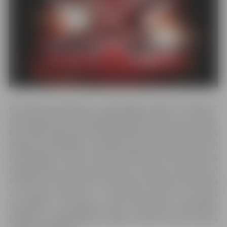
Kā informē organizatori, reģionālajās atlasēs “X Faktors”
pretendentiem būs jāizpilda dziesma pēc savas izvēles,
kā arī jābūt gataviem nodziedāt kādu dziesmu pēc žūrijas
lūguma un atbildēt uz jautājumiem par savu pieredzi un
muzikālajām iecerēm. Varēs dziedāt pie līdzi paņemtas
fonogrammas vai bez pavadījuma. Talantus uzklausīs un
vērtēs šova producentu un mūzikas redaktoru komanda
ar pieredzi mūzikas un šovbiznesa jomā. Par atlases
rezultātiem informēsim katru dalībnieku individuāli.
Labākie no reģionālajām atlasēm vasaras izskaņā tiksies