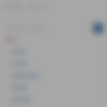
Drukāt
Dalīties
ZIŅAS
JAUNUMI
IZGLĪTĪBA
NODARBINĀTĪBA
PASĀKUMI
PAŠVALDĪBA