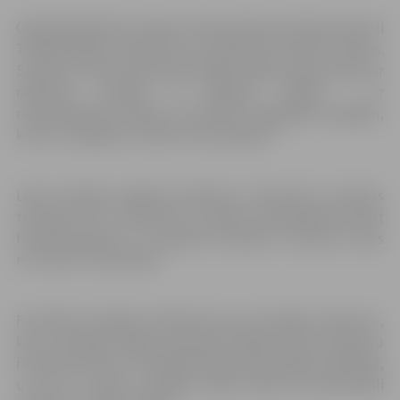
Organizētajā skiču atlases konkursā kopumā tika saņemti
78 mākslinieku pieteikumi un 139 ledus skulptūru skices.
Skulptori tēmu interpretē dažādi, kādam sapņi saistās ar
nākotnes cerībām un plāniem, kādam – ar
neierobežotām iztēles un brīvības sniegtajām iespējām,
kuras ir iespējams realizēt tikai sapņojot.
Ledus tēlnieki Jelgavā ieradīsies 4. februārī un darbus
turpinās līdz 9. februārim, savukārt apmeklētāji baudīt
festivāla gaisotni un apskatīt skulptoru veikumu varēs
no 9. līdz 11. februārim.
Festivāls šo 20 gadu laikā kļuvis par nozīmīgu notikumu,
kas ir iezīmējis Jelgavu pasaules lielāko ledus skulptūru
festivālu kartē un ir lielākais šāda veida pasākums Baltijā,
uz kuru ik gadu piesakās vairāk nekā 50 profesionāli