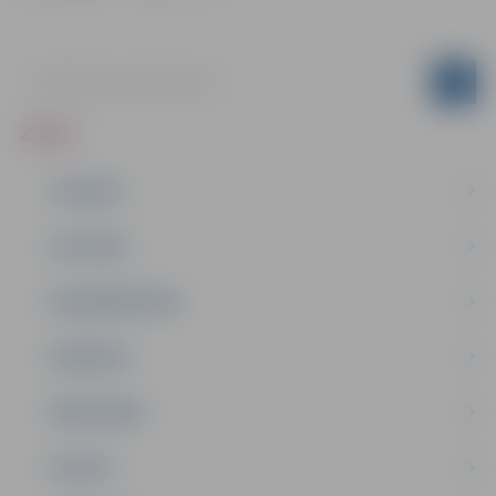
ZIŅAS
JAUNUMI
IZGLĪTĪBA
NODARBINĀTĪBA
PASĀKUMI
PAŠVALDĪBA
PILSĒTA