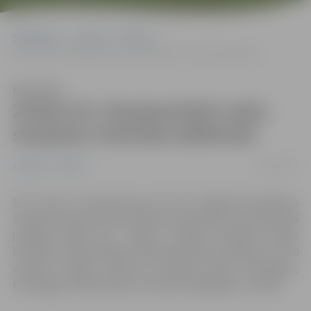
Sākumlapa
Jaunumi
Pilsēta
Zināmi 20. Starptautiskā Ledus skulptūru festivāla dalībnieki
Klausīties
Zināmi 20. Starptautiskā Ledus
skulptūru festivāla dalībnieki
04/12/2017
Jaunumi
Pilsēta
No 9. līdz 11. februārim jau 20. reizi Jelgavā norisināsies
Starptautiskais Ledus skulptūru festivāls, kura tēma šajā
jubilejas gadā būs “Sapņi”. Dalībai festivālā žūrijas
komisija ir apstiprinājusi 30 profesionālus tēlniekus no 10
valstīm: Latvijas, Lietuvas, Krievijas, Īrijas, Portugāles,
Norvēģijas, Nīderlandes, Ukrainas, Bulgārijas un Ķīnas.