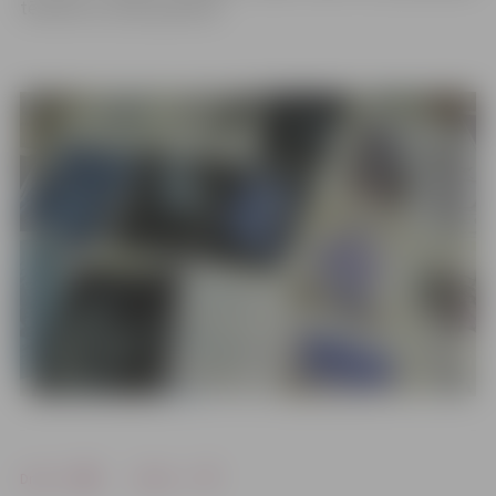
tēlnieki no visas pasaules.
Drukāt
Dalīties