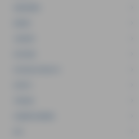
SABIEDRĪBA
ĢIMENE
JAUNIEŠI
SATIKSME
SOCIĀLAIS ATBALSTS
SPORTS
TŪRISMS
UZŅĒMĒJDARBĪBA
NVO