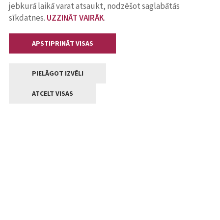
jebkurā laikā varat atsaukt, nodzēšot saglabātās
sīkdatnes.
UZZINĀT VAIRĀK
.
APSTIPRINĀT VISAS
PIELĀGOT IZVĒLI
ATCELT VISAS
Kontakti
Jelgavas valstpilsētas pašvaldība