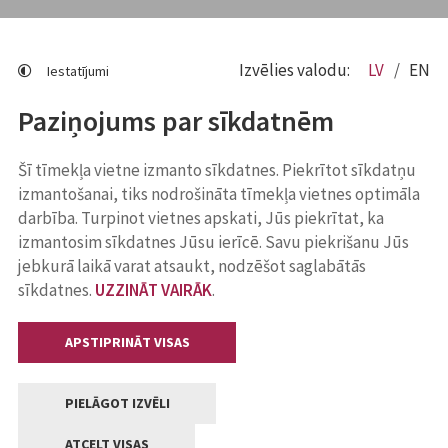
Izvēlies valodu:
LV
EN
Iestatījumi
Paziņojums par sīkdatnēm
Šī tīmekļa vietne izmanto sīkdatnes. Piekrītot sīkdatņu
izmantošanai, tiks nodrošināta tīmekļa vietnes optimāla
darbība. Turpinot vietnes apskati, Jūs piekrītat, ka
izmantosim sīkdatnes Jūsu ierīcē. Savu piekrišanu Jūs
jebkurā laikā varat atsaukt, nodzēšot saglabātās
sīkdatnes.
UZZINĀT VAIRĀK
.
APSTIPRINĀT VISAS
PIELĀGOT IZVĒLI
ATCELT VISAS