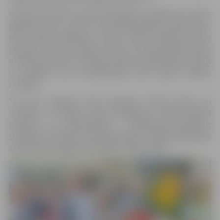
Vecāki šajā dienā aicināti piedalīties pasākumos skolas
pagalmā, taču, ņemot vērā epidemiologu ieteikumus,
pēc svinīgā pasākuma viņiem nebūs iespējas bērnu
pavadīt uz pirmo mācību stundu. Tās laikā vecāki varēs
uzturēties skolas teritorijā, skolas koplietošanas telpās
un sagaidīt savu pirmklasnieku pēc pirmās mācību
stundas.
“Lai pēc iespējas droši pavadītu Zinību dienu un
izvairītos no plašas kopā sanākšanas, šogad pilsētā
nenotiks arī tradicionālais 1. septembra pasākums
skolēniem “Zinībums”. Šajā dienā pēc svinīgā brīža skolās
aicinām būt kopā ģimenes lokā,” saka G.Auza.