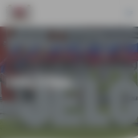
IZGLĪTĪBA