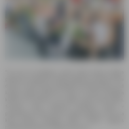
“Kur vien tas iespējams, skolas Zinību dienas svinīgos
pasākumus organizēs iestādes pagalmā, ievērojot drošu
distanci. Tā kā šī diena visīpašākā ir pirmklasniekiem, tad
kopīgi svinīgie pasākumi ar kādu no skolas vecākajām
klasēm būs bērniem, kuri šogad uzsāk skolas gaitas.
Savukārt citiem skolēniem lielākoties skolas ir
paredzējušas Zinību dienas svinīgo pasākumu rīkot pa
klašu grupām atšķirīgos laikos,” skaidro Jelgavas
Izglītības pārvaldes vadītāja Gunta Auza.