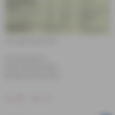
Foto: Jelgavas pilsētas arhīvs
Informācija sagatavota
Jelgavas pilsētas pašvaldības
Sabiedrisko attiecību pārvaldē
Drukāt
Dalīties