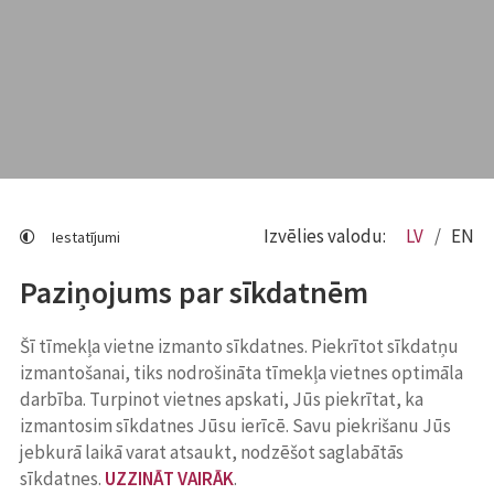
Izvēlies valodu:
LV
EN
Iestatījumi
Paziņojums par sīkdatnēm
Šī tīmekļa vietne izmanto sīkdatnes. Piekrītot sīkdatņu
izmantošanai, tiks nodrošināta tīmekļa vietnes optimāla
darbība. Turpinot vietnes apskati, Jūs piekrītat, ka
izmantosim sīkdatnes Jūsu ierīcē. Savu piekrišanu Jūs
jebkurā laikā varat atsaukt, nodzēšot saglabātās
sīkdatnes.
UZZINĀT VAIRĀK
.