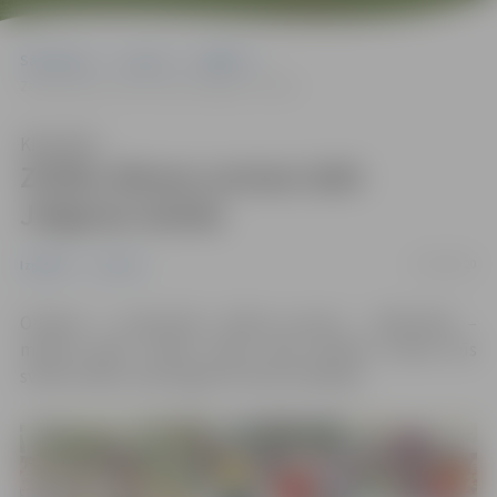
Sākumlapa
Jaunumi
Izglītība
Zinību dienas norises laiki Jelgavas skolās
Klausīties
Zinību dienas norises laiki
Jelgavas skolās
27/08/2020
Izglītība
Jaunumi
Otrdien, 1. septembrī, sāksies jaunais – 2020./2021. –
mācību gads. Zinību diena visās pilsētas skolās būs
svētku diena, tikai šogad tā notiks atšķirīgi.