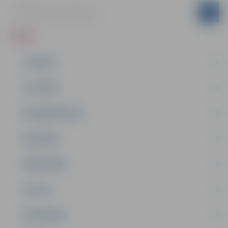
ZIŅAS
JAUNUMI
IZGLĪTĪBA
NODARBINĀTĪBA
PASĀKUMI
PAŠVALDĪBA
PILSĒTA
SABIEDRĪBA