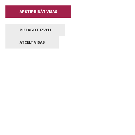
APSTIPRINĀT VISAS
PIELĀGOT IZVĒLI
ATCELT VISAS
Kontakti
Jelgavas valstpilsētas pašvaldība
Lielā iela 11, Jelgava, LV-3001
+371 63005522