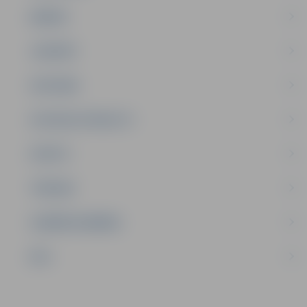
ĢIMENE
JAUNIEŠI
SATIKSME
SOCIĀLAIS ATBALSTS
SPORTS
TŪRISMS
UZŅĒMĒJDARBĪBA
NVO