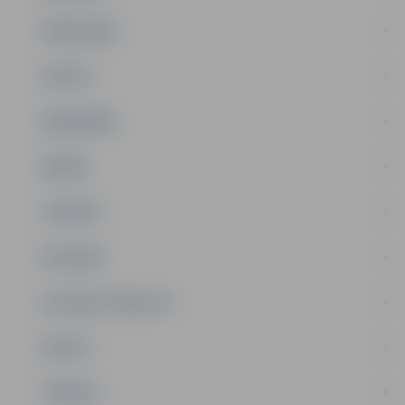
PAŠVALDĪBA
PILSĒTA
SABIEDRĪBA
ĢIMENE
JAUNIEŠI
SATIKSME
SOCIĀLAIS ATBALSTS
SPORTS
TŪRISMS