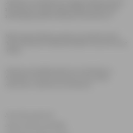
Jāpiebilst, ka mobilā skatuve šogad atradīsies pie Pasta
salas slidotavas. Mācību gada atklāšanas ballīte Pasta
salā dīdžeja pavadībā turpināsies līdz pulksten 22.
Mācību gada atklāšanas pasākumu apmeklēt aicināts
ikviens interesents. Dalība aktivitātēs un koncertos ir bez
maksas.
Pasākuma apmeklētājs piekrīt, ka var tikt filmēts un
fotografēts. Uzņemtais materiāls var tikt translēts,
reproducēts un izplatīts bez ierobežojuma.
Informācija sagatavota
Jelgavas pilsētas pašvaldības