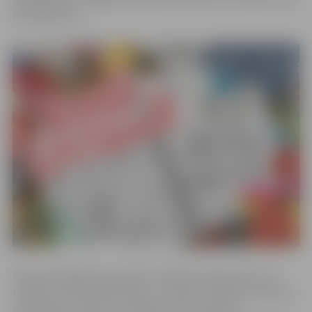
klasesbiedrus.
Pasta salā darbosies astoņas radošās stacijas. Katra no
tām būs veltīta kādai tēmai – sportam, mākslai, mūzikai,
mājturībai, vēsturei, veselībai, brīvstundai un