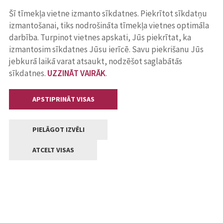
Šī tīmekļa vietne izmanto sīkdatnes. Piekrītot sīkdatņu
izmantošanai, tiks nodrošināta tīmekļa vietnes optimāla
darbība. Turpinot vietnes apskati, Jūs piekrītat, ka
izmantosim sīkdatnes Jūsu ierīcē. Savu piekrišanu Jūs
jebkurā laikā varat atsaukt, nodzēšot saglabātās
sīkdatnes.
UZZINĀT VAIRĀK
.
APSTIPRINĀT VISAS
PIELĀGOT IZVĒLI
ATCELT VISAS