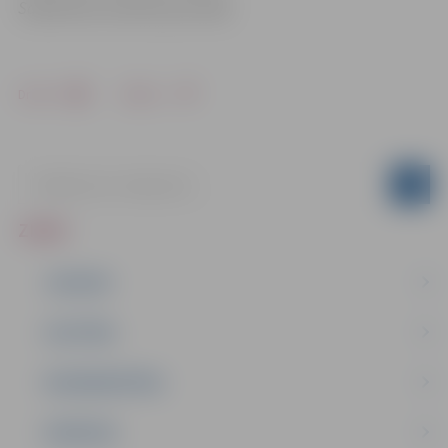
Sabiedrisko attiecību pārvaldē
Drukāt
Dalīties
ZIŅAS
JAUNUMI
IZGLĪTĪBA
NODARBINĀTĪBA
PASĀKUMI