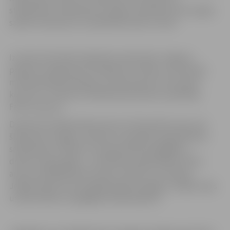
starpbrīdim. Darbojoties stacijās, skolēniem būs iespēja
sakrāt zīmodziņus un piedalīties balvu izlozē.
Izzinošo aktivitāšu laikā Pasta salā notiks Jelgavas
popkora, popgrupas “Noslēpums”, Bērnu un jauniešu
mūzikas kluba audzēkņu, kā arī grupas “On my way”
koncerts”. Pulksten 19 klātesošos priecēs izpildītājs
Fakts ar grupu.
Dodoties pa kādreizējo Hanzas tirdzniecības ceļu, kas
šķērsoja arī Jelgavu, plānots, ka pasākuma gaitā Pasta
salā piestās arī Miera un sadraudzības pārgājiens –
desmit zirgu pajūgi –, kas 80 dienu gaitā plāno mērot
aptuveni 2300 kilometru garu maršrutu no Vācijas.
Jelgavniekiem būs iespēja aplūkot pajūgus, iekāpt tajos
un aprunāties ar pārgājiena dalībniekiem.