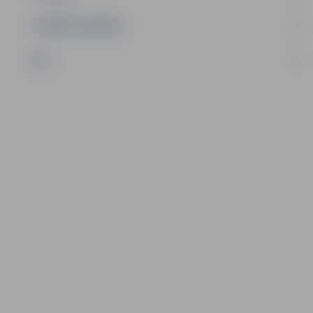
UZŅĒMĒJDARBĪBA
NVO