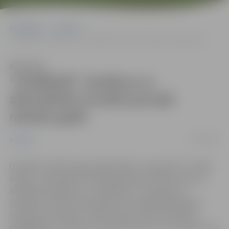
Sākumlapa
Jaunumi
“ZinīBUMS” skolēnus ar aktivitātēm ievedīs jaunajā mācību gadā
Klausīties
“ZinīBUMS” skolēnus ar
aktivitātēm ievedīs jaunajā
mācību gadā
27/08/2018
Jaunumi
Oficiālais mācību gads šogad sākas 3. septembrī. Zinību
dienā, 1. septembrī, Pasta salā notiks mācību sezonas
atklāšanas pasākumu “ZinīBUMS”, kura gaitā no
pulksten 17 līdz 22 skolēniem būs iespēja piedalīties
radošās aktivitātēs, izzināt ārpusstundu nodarbību
piedāvājumu Jelgavā, izbaudīt koncertus un satikt savus