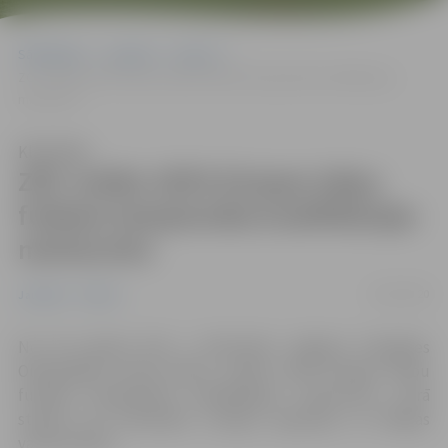
Sākumlapa
Jaunumi
Sports
ZOC notiks UEFA Eiropas telpu futbola čempionāta kvalifikācijas
miniturnīrs
Klausīties
ZOC notiks UEFA Eiropas telpu
futbola čempionāta kvalifikācijas
miniturnīrs
22/01/2020
Jaunumi
Sports
No 30. janvāra līdz 1. februārim Jelgavā, Zemgales
Olimpiskajā centrā (ZOC), notiks UEFA Eiropas telpu
futbola čempionāta kvalifikācijas miniturnīrs, kurā
startēs trīs komandas: Latvijas, Igaunijas un Dānijas
valstsvienība.