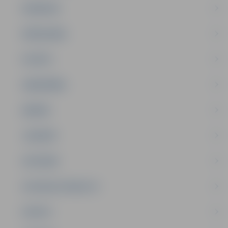
PASĀKUMI
PAŠVALDĪBA
PILSĒTA
SABIEDRĪBA
ĢIMENE
JAUNIEŠI
SATIKSME
SOCIĀLAIS ATBALSTS
SPORTS