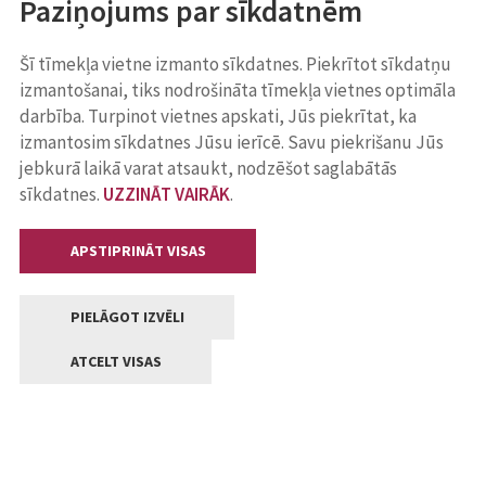
Paziņojums par sīkdatnēm
Šī tīmekļa vietne izmanto sīkdatnes. Piekrītot sīkdatņu
izmantošanai, tiks nodrošināta tīmekļa vietnes optimāla
darbība. Turpinot vietnes apskati, Jūs piekrītat, ka
izmantosim sīkdatnes Jūsu ierīcē. Savu piekrišanu Jūs
jebkurā laikā varat atsaukt, nodzēšot saglabātās
sīkdatnes.
UZZINĀT VAIRĀK
.
APSTIPRINĀT VISAS
PIELĀGOT IZVĒLI
ATCELT VISAS