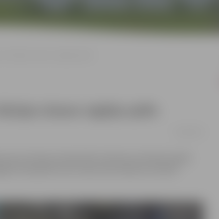
 un Dānijas izlases regbija spēle
ānijas izlases regbija spēle
14/04/2024
ās posmu Eiropas čempionāta Conference divīzijas spēlei
ales Olimpiskā centra Jāņa Lūša stadionā, 20. aprīlī