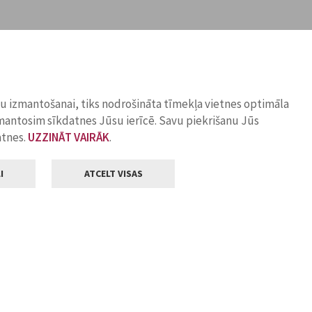
ņu izmantošanai, tiks nodrošināta tīmekļa vietnes optimāla
zmantosim sīkdatnes Jūsu ierīcē. Savu piekrišanu Jūs
atnes.
UZZINĀT VAIRĀK
.
I
ATCELT VISAS
Klientu apkalpošana
ilsētas pašvaldība
Darba laiks