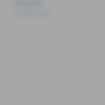
Ziņu sagatavoja
Latvijas Regbija federācija