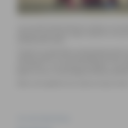
Jau visu aprīli Latvijas izlase katru otrdienu un cetu
pārbaudes spēli aizvadīs Jelgavā. Jāpiebilst, ka starp 
spēlētājs Dāvids Židelis.
“Aicinām visus atbalstītājus savā kalendārā atzīmēt 20. 
atklāšanas spēlē!” aicina Latvijas Regbija federācija. 
pensionāriem – 5 eiro, bērniem līdz 7 gadiem – bez mak
gadiem, kuriem ir Latvijas Regbija federācijas spēlētāju
Biļetes varēs iegādāties pirms spēles pie ieejas stadion
Foto: Latvijas Regbija federācija