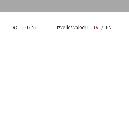
Izvēlies valodu:
LV
EN
Iestatījumi
Lapas karte
Viegli lasīt