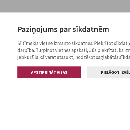
Paziņojums par sīkdatnēm
Šī tīmekļa vietne izmanto sīkdatnes. Piekrītot sīkdat
darbība. Turpinot vietnes apskati, Jūs piekrītat, ka i
jebkurā laikā varat atsaukt, nodzēšot saglabātās sīkd
APSTIPRINĀT VISAS
PIELĀGOT IZVĒL
Kontakti
Jelgavas valstp