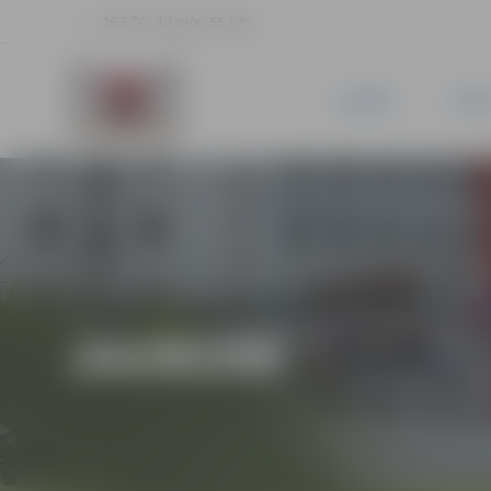
26.6 °C, 4.3 m/s, 55.1 %
JAUNUMI
PILSĒ
JAUNUMI