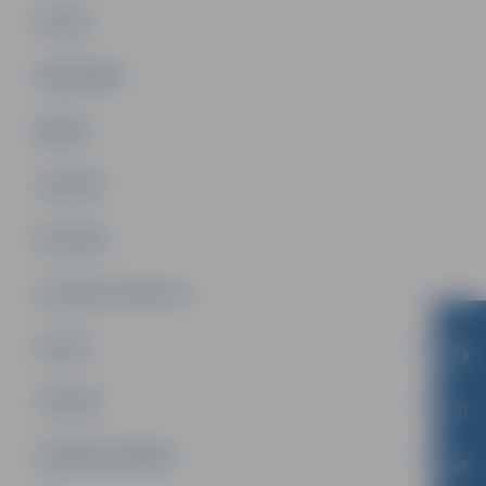
PILSĒTA
SABIEDRĪBA
ĢIMENE
JAUNIEŠI
SATIKSME
SOCIĀLAIS ATBALSTS
SPORTS
TŪRISMS
UZŅĒMĒJDARBĪBA