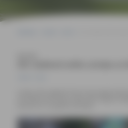
Sākumlapa
Jaunumi
Sports
ZOC stadionā notiks Latvijas
Klausīties
ZOC stadionā notiks Latvijas un D
Jaunumi
Sports
Latvijas vīriešu regbija XV izlase turpina sagatavošan
pret Dānijas valstsvienību. Spēle notiks Jelgavā, Zemg
pulksten 13. Uz to gaidīti arī skatītāji.