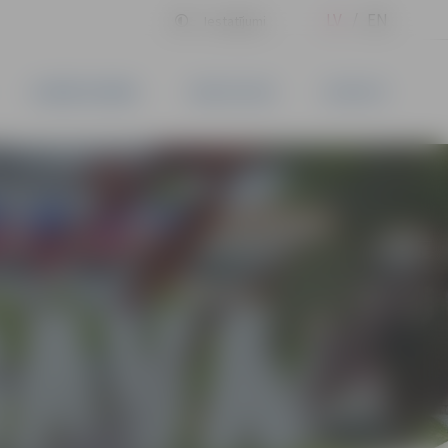
LV
EN
Iestatījumi
UZŅĒMĒJDARBĪBA
PAKALPOJUMI
KONTAKTI