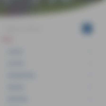
ZIŅAS
JAUNUMI
IZGLĪTĪBA
NODARBINĀTĪBA
PASĀKUMI
PAŠVALDĪBA