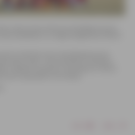
rtdienu tiekas treniņos LNK sporta parkā Rīgā, bet pirmo
izlases kandidātiem ir arī Jelgavas regbija kluba “Mītava”
aprīli, lai atbalstītu mūsu izlasi 2024. gada sezonas
Ieejas maksa uz spēli – 10 eiro; skolēniem, studentiem,
sas. Jāpiebilst, ka bērniem un jauniešiem no 7 līdz 18
 licence, ieeja spēlē arī ir bez maksas.
ā.
Drukāt
Dalīties