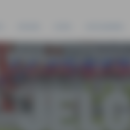
TA
PAŠVALDĪBA
IESTĀDES
KAPITĀLSABIEDRĪBAS