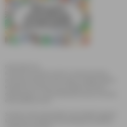
Publicitātes foto
8. februārī no pulksten 14 līdz 17 notiks bezmaksas
praktiskais seminārs “Stāstu spēks”. Zemgales reģiona
kompetenču attīstības centrs (ZRKAC) atzīmē 20
darbības gadus un savā jubilejā dāvina īpašu dzimšanas
dienas pasākuma ciklu.
Semināru vadīs profesionālās un personīgās izaugsmes
konsultante, psiholoģe Zane Veinberga un apmācību