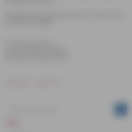
vadītāja Ginta Salmiņa.
Pieteikšanās līdz 6. februārim, rakstot uz e-pastu: vai pa
tālr. 63012163; 2954600
Informācija sagatavota
Jelgavas pilsētas pašvaldības
Sabiedrisko attiecību pārvaldē
Drukāt
Dalīties
ZIŅAS