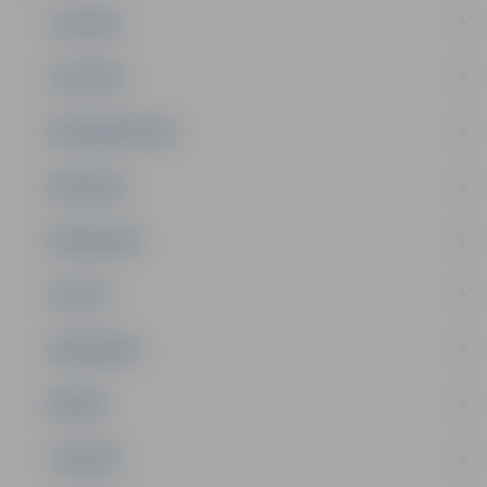
JAUNUMI
IZGLĪTĪBA
NODARBINĀTĪBA
PASĀKUMI
PAŠVALDĪBA
PILSĒTA
SABIEDRĪBA
ĢIMENE
JAUNIEŠI