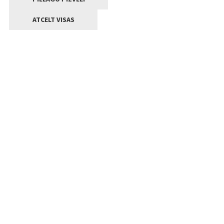
ATCELT VISAS
Kontakti
Jelgavas valstpilsētas pašvaldība
Lielā iela 11, Jelgava, LV-3001
+371 63005522
pasts@jelgava.lv
Klientu apkalpošana