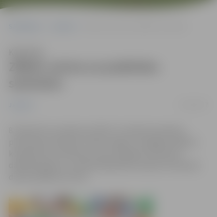
Sākumlapa
Jaunumi
ZRKAC aicina uz praktisku semināru
Klausīties
ZRKAC aicina uz praktisku
semināru
31/01/2017
Jaunumi
8. februārī no pulksten 14 līdz 17 notiks bezmaksas
praktiskais seminārs “Stāstu spēks”. Zemgales reģiona
kompetenču attīstības centrs (ZRKAC) atzīmē 20
darbības gadus un savā jubilejā dāvina īpašu dzimšanas
dienas pasākuma ciklu.