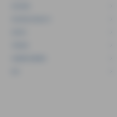
SATIKSME
SOCIĀLAIS ATBALSTS
SPORTS
TŪRISMS
UZŅĒMĒJDARBĪBA
NVO