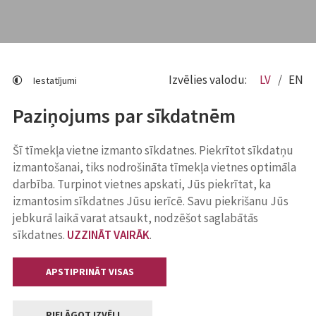
Izvēlies valodu:
LV
EN
Iestatījumi
Paziņojums par sīkdatnēm
Šī tīmekļa vietne izmanto sīkdatnes. Piekrītot sīkdatņu
izmantošanai, tiks nodrošināta tīmekļa vietnes optimāla
darbība. Turpinot vietnes apskati, Jūs piekrītat, ka
izmantosim sīkdatnes Jūsu ierīcē. Savu piekrišanu Jūs
jebkurā laikā varat atsaukt, nodzēšot saglabātās
sīkdatnes.
UZZINĀT VAIRĀK
.
APSTIPRINĀT VISAS
PIELĀGOT IZVĒLI