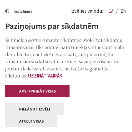
Izvēlies valodu:
LV
EN
Iestatījumi
Paziņojums par sīkdatnēm
Šī tīmekļa vietne izmanto sīkdatnes. Piekrītot sīkdatņu
izmantošanai, tiks nodrošināta tīmekļa vietnes optimāla
darbība. Turpinot vietnes apskati, Jūs piekrītat, ka
izmantosim sīkdatnes Jūsu ierīcē. Savu piekrišanu Jūs
jebkurā laikā varat atsaukt, nodzēšot saglabātās
sīkdatnes.
UZZINĀT VAIRĀK
.
APSTIPRINĀT VISAS
PIELĀGOT IZVĒLI
ATCELT VISAS