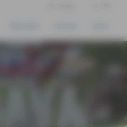
LV
EN
Iestatījumi
UZŅĒMĒJDARBĪBA
PAKALPOJUMI
KONTAKTI