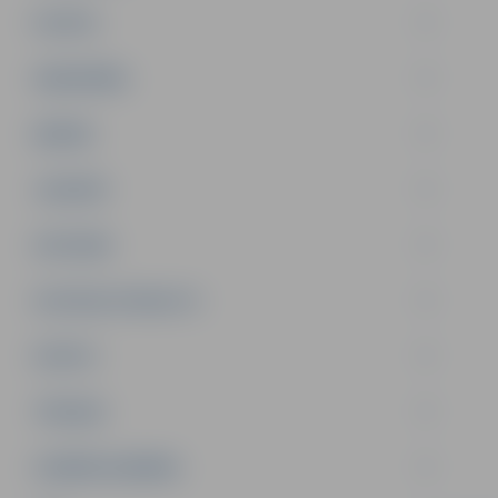
PILSĒTA
SABIEDRĪBA
ĢIMENE
JAUNIEŠI
SATIKSME
SOCIĀLAIS ATBALSTS
SPORTS
TŪRISMS
UZŅĒMĒJDARBĪBA