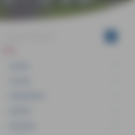
ZIŅAS
JAUNUMI
IZGLĪTĪBA
NODARBINĀTĪBA
PASĀKUMI
PAŠVALDĪBA