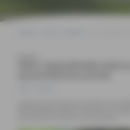
Sākumlapa
Jaunumi
Sabiedrība
ZRKAC Zaļajā bibliotēkā
Klausīties
ZRKAC Zaļajā bibliotēkā stāstīs 
apsaimniekošanas pieredzi
Jaunumi
Sabiedrība
Zemgales reģiona Kompetenču attīstības centra (ZRKAC)
organizē klātienes pasākumu “Melnā zelta muca pagalm
par jautājumiem, kas saistīti ar
zaļo
dzīvesveidu.