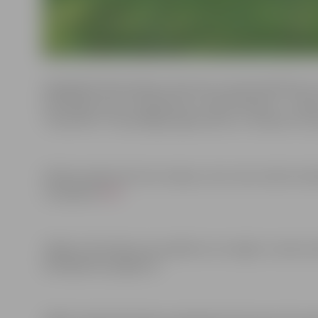
Apaļā galda diskusijā par atkritumu apsaimniekošanu 
Grīnberga. Viņa ir arī grāmatas “Laika jautājums – esej
“GreenFest” brīvprātīgā organizatore, un kopā ar savu
Dalība pasākumā ir bez maksas, taču vietu skaits iero
ir pieejama
ŠEIT
.
Sīkāku informāciju par pasākumu var iegūt, zvanot pa 
biblio@zrkac.jelgava.lv.