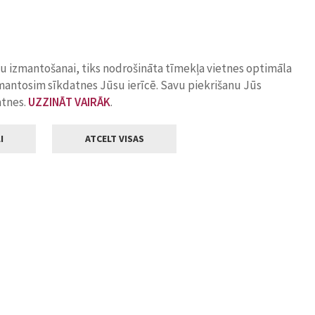
ņu izmantošanai, tiks nodrošināta tīmekļa vietnes optimāla
zmantosim sīkdatnes Jūsu ierīcē. Savu piekrišanu Jūs
atnes.
UZZINĀT VAIRĀK
.
I
ATCELT VISAS
Klientu apkalpošana
ilsētas pašvaldība
Darba laiks
, Jelgava, LV-3001
Pirmdienās
8.00 - 18.00
Otrdienās
8.00 - 17.00
22