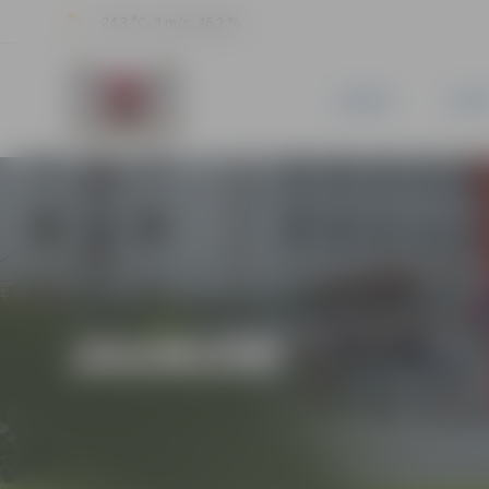
24.3 °C, 3 m/s, 46.2 %
JAUNUMI
PILSĒ
JAUNUMI