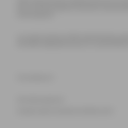
ZRKAC Zaļās bibliotēkas apaļā galda diskusijas tiek or
kļūt, lai izzinātu jautājumus, kas saistīti ar zaļo dzīv
aktuālo šajā jomā.
Lai uzzinātu aktuālo par ZRKAC Zaļās bibliotēkas pas
līdzi ZRKAC mājaslapā www.zrkac.lv un www.faceboo
Foto: pixabay.com
Informācija sagatavota
Zemgales reģiona Kompetenču attīstības centrā