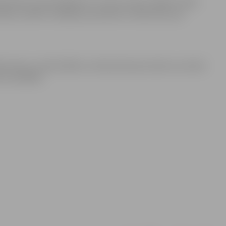
ganizētas zaļi domājošiem un tiem, kas par tādiem vēlas
esveidu, dalītos zināšanās, pieredzē un diskutētu par
ākumiem un aktivitātēm, interesenti jaunumiem var sekot
k.com/ZRKAC.