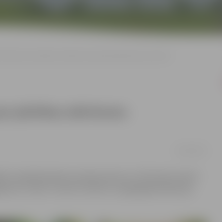
 stāstīs par pārtikas atkritumu apsaimniekošanas pieredzi
par pārtikas atkritumu
23/05/2022
 Zaļā bibliotēka 6. jūnijā pulksten 17.30 Svētes ielā 33
ā un “cūka” virtuvē”, aicinot uz apaļā galda diskusiju