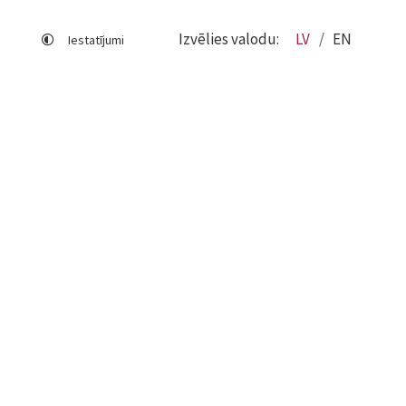
Izvēlies valodu:
LV
EN
Iestatījumi
Lapas karte
Viegli lasīt
Sociālo mediju lietošana
Sīkdatņu izmantošana