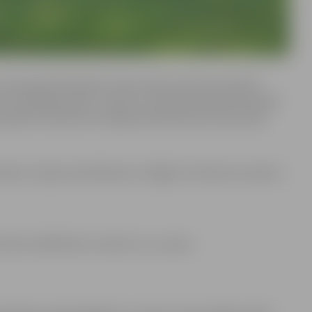
savā pieredzē dalīsies
zaļās
prakses vēstnese Andrita
as ar epifāniju garšu” autore un
zaļā
dzīvesveida festivāla
 ģimeni soli pa solim mājsaimniecībā ievieš
zaļo
praksi.
bežots, tāpēc pieteikšanās ir obligāta. Pieteikuma anketa
tālruni 63012161 vai rakstot uz e-pastu