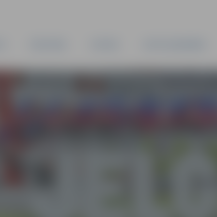
TA
PAŠVALDĪBA
IESTĀDES
KAPITĀLSABIEDRĪBAS