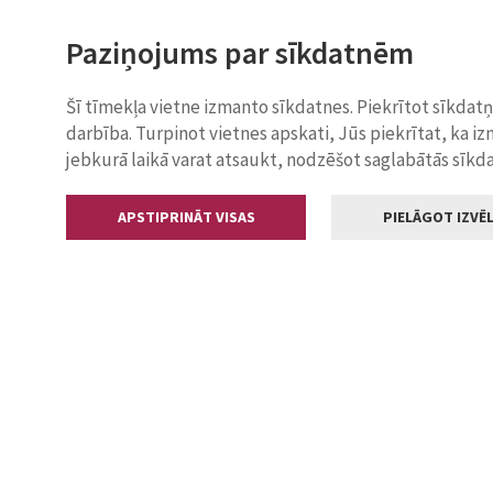
Paziņojums par sīkdatnēm
Šī tīmekļa vietne izmanto sīkdatnes. Piekrītot sīkdat
darbība. Turpinot vietnes apskati, Jūs piekrītat, ka i
jebkurā laikā varat atsaukt, nodzēšot saglabātās sīkd
APSTIPRINĀT VISAS
PIELĀGOT IZVĒL
Kontakti
Jelgavas valstp
Lielā iela 11
+371 630055