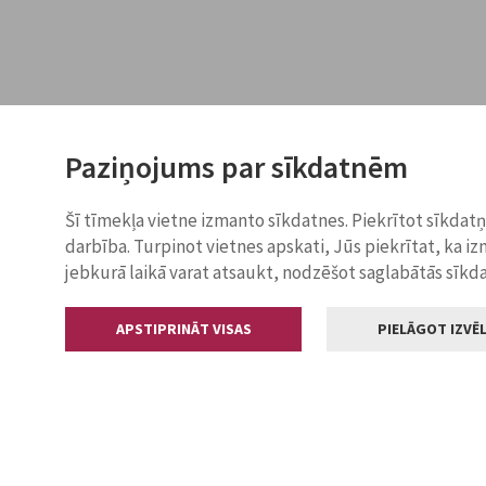
Paziņojums par sīkdatnēm
Šī tīmekļa vietne izmanto sīkdatnes. Piekrītot sīkdat
darbība. Turpinot vietnes apskati, Jūs piekrītat, ka i
jebkurā laikā varat atsaukt, nodzēšot saglabātās sīkd
APSTIPRINĀT VISAS
PIELĀGOT IZVĒL
Kontakti