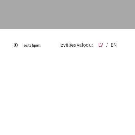
Izvēlies valodu:
LV
EN
Iestatījumi