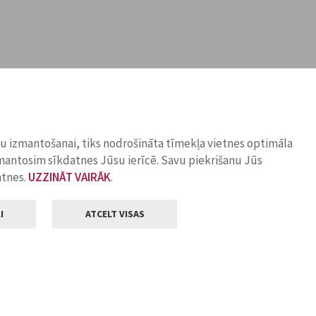
ņu izmantošanai, tiks nodrošināta tīmekļa vietnes optimāla
zmantosim sīkdatnes Jūsu ierīcē. Savu piekrišanu Jūs
atnes.
UZZINĀT VAIRĀK
.
I
ATCELT VISAS
Klientu apkalpošana