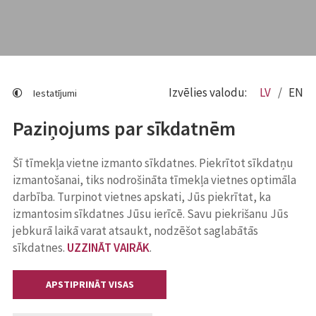
Izvēlies valodu:
LV
EN
Iestatījumi
Paziņojums par sīkdatnēm
Šī tīmekļa vietne izmanto sīkdatnes. Piekrītot sīkdatņu
izmantošanai, tiks nodrošināta tīmekļa vietnes optimāla
darbība. Turpinot vietnes apskati, Jūs piekrītat, ka
izmantosim sīkdatnes Jūsu ierīcē. Savu piekrišanu Jūs
jebkurā laikā varat atsaukt, nodzēšot saglabātās
sīkdatnes.
UZZINĀT VAIRĀK
.
APSTIPRINĀT VISAS