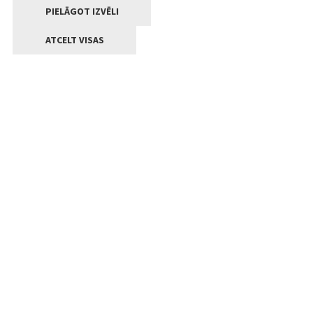
PIELĀGOT IZVĒLI
ATCELT VISAS
Kontakti
Jelgavas valstpilsētas pašvaldība
Lielā iela 11, Jelgava, LV-3001
+371 63005522
pasts@jelgava.lv
Klientu apkalpošana