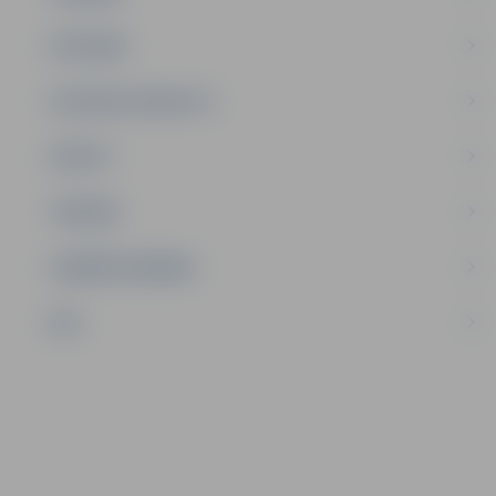
SATIKSME
SOCIĀLAIS ATBALSTS
SPORTS
TŪRISMS
UZŅĒMĒJDARBĪBA
NVO