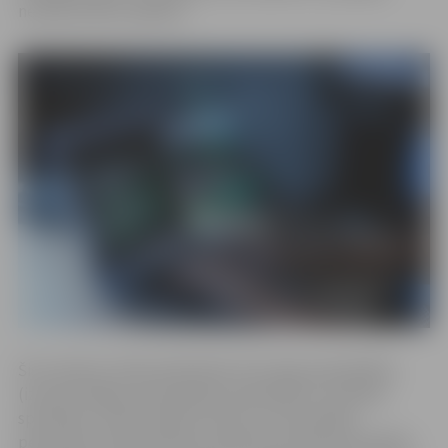
nesankcionētu piekļuvi.
Šis incidents tiešā veidā skāris 42 Latvijas pašvaldības
(izņemot Rīgas valstspilsētas pašvaldību). Drošības
speciālistu veiktā analīze liecina, ka atsevišķām
personām ir bijusi piekļuve datiem par dažu pašvaldību