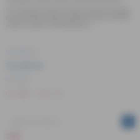
Šis ir paziņojums atbilstoši Eiropas savienības Vispārīgās
datu aizsardzības regulas prasībām, darbs pie notikušā
analīzes turpinās un informācija sekos.
Foto: pixabay.com
Ziņu sagatavoja
SIA “ZZ Dats”
Drukāt
Dalīties
ZIŅAS