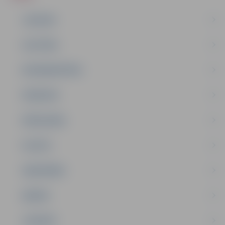
JAUNUMI
IZGLĪTĪBA
NODARBINĀTĪBA
PASĀKUMI
PAŠVALDĪBA
PILSĒTA
SABIEDRĪBA
ĢIMENE
JAUNIEŠI