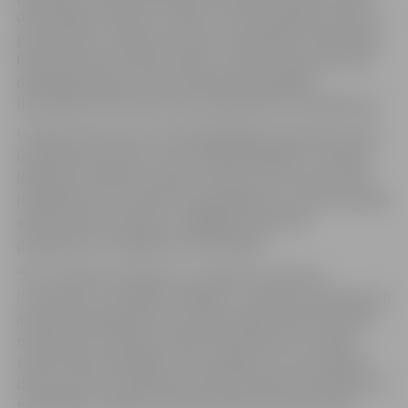
darbiniekiem (vārds, uzvārds, struktūrvienība, amats, e-
pasta adrese, telefona numurs), pašvaldību iedzīvotāju
fizisku personu datiem (vārds, uzvārds, personas kods,
deklarētā adrese), kā arī atsevišķu pašvaldību
lietvedības dokumentu failu aprakstiem (metadatiem).
Uzņēmumā uzsver, ka sistēmā glabāto dokumentu faili
incidentā nav skarti un nav nelikumīgi iegūti. Incidenta
laikā dati sistēmā nav laboti, dzēsti un nav cietusi datu
integritāte, kas nozīmē, ka pašvaldības var droši turpināt
esošo sistēmu lietošanu, tādējādi nodrošinot
pakalpojumu sniegšanu iedzīvotājiem.
“Šis ir nopietns incidents, un mēs pret notikušo
izturamies ar vislielāko atbildību, incidenta novēršanā un
analīzē sadarbojamies ar Latvijas vadošo kiberincidentu
novēršanas institūciju CERT.LV. Notikušais nav radījis
tiešas sekas pašvaldību iedzīvotājiem, jo nav nokopēti
dati, kas satur, piemēram, paroles, banku informāciju vai
tamlīdzīgi,” norāda “ZZ Dats” direktors Edžus Žeiris.