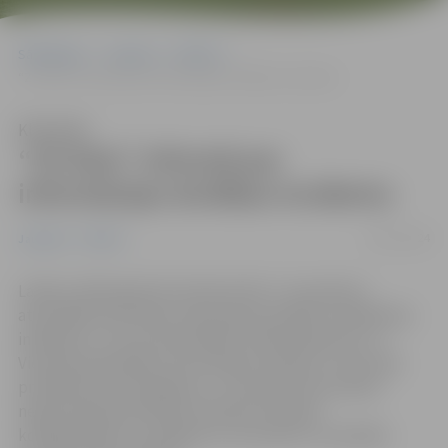
Sākumlapa
Jaunumi
Pilsēta
“ZZ Dats” informē par informācijas drošības incidentu
Klausīties
“ZZ Dats” informē par
informācijas drošības incidentu
09/11/2024
Jaunumi
Pilsēta
Laikā no 2024. gada 29. oktobra līdz 2. novembrim
atsevišķām personām, bija izdevies piekļūt meklēšanas
indeksam, uz kura tika dublēti neliela daļa datu no
Vienotās pašvaldību informācijas sistēmas. Uzreiz pēc
problēmas konstatēšanas, 2. novembrī tika veiktas
nepieciešamās darbības sistēmas drošības
konfigurēšanai un pasākumi, lai novērstu turpmāku