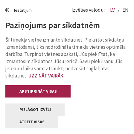
Izvēlies valodu:
LV
EN
Iestatījumi
Paziņojums par sīkdatnēm
Šī tīmekļa vietne izmanto sīkdatnes. Piekrītot sīkdatņu
izmantošanai, tiks nodrošināta tīmekļa vietnes optimāla
darbība. Turpinot vietnes apskati, Jūs piekrītat, ka
izmantosim sīkdatnes Jūsu ierīcē. Savu piekrišanu Jūs
jebkurā laikā varat atsaukt, nodzēšot saglabātās
sīkdatnes.
UZZINĀT VAIRĀK
.
APSTIPRINĀT VISAS
PIELĀGOT IZVĒLI
ATCELT VISAS