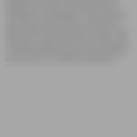
tehnoloģijas. Man vienmēr bijis svarīgi arī iesaistīties
pasākumos, kas orientēti uz jaunatnes aizraušanu ar
tehnoloģijām un uzņēmējdarbību. Uzskatu, ka pieredzi
var gūt darot, bet pats būtiskākais ir radīt jauniešos
vēlmi pamēģināt. Priecājos, ja ar savu entuziasmu spēju
kādu aizraut, turklāt vienmēr jāskatās soli tālāk – mums
ir vajadzīgi jauni kolēģi, līdz ar to tas var būt ieguldījums
arī uzņēmuma nākotnē. Apbalvojums apliecina, ka ejam
pareizā virzienā, un tas iedrošina turpināt iesākto.”