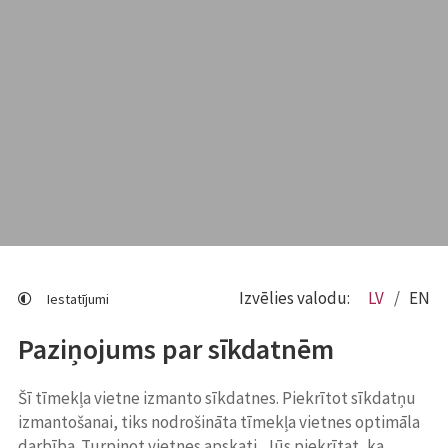
Izvēlies valodu:
LV
EN
Iestatījumi
Paziņojums par sīkdatnēm
Šī tīmekļa vietne izmanto sīkdatnes. Piekrītot sīkdatņu
izmantošanai, tiks nodrošināta tīmekļa vietnes optimāla
darbība. Turpinot vietnes apskati, Jūs piekrītat, ka