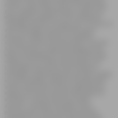
sistēmas, uzsākt ražošanu Latvijā. Un vēl lielāks prieks
par to, ka papildus ražošanai tieši šeit, Jelgavā, pirms
dažiem gadiem izveidojām arī “Dinex” grupas jauno
Tehnoloģiju attīstības un inovāciju centru. Tā ir vieta, kur
attīstīt tehnoloģijas, kas ļauj efektīvāk izmantot
alternatīvu enerģiju transporta un enerģētikas
industrijās, samazinot industriālo ietekmi uz vidi. Esam
lauzuši stereotipu, ka augstās tehnoloģijas top tikai
Vācijā un Skandināvijā, bet Latvija tiek izvēlēta vienīgi
ražošanai, jo šeit tā ir lētāka. Esam pierādījuši, ka arī
Latvijā spējam radīt pasaules līmeņa inovācijas un
tehnoloģijas no idejas līdz gatavam prototipam, domājot
par videi draudzīgiem risinājumiem. Dažu gadu laikā ir
izdevies izveidot stabilu komandu, kopīgi radītas jau
apmēram 20 inovācijas, piesaistīts līdzfinansējums to
attīstīšanai, un esam jau tikuši līdz pirmajiem
patentiem – patentējuši tehnoloģijas, kas ļauj
pasaulslaveniem zīmoliem ražot jaunas paaudzes