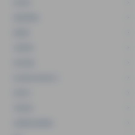
PILSĒTA
SABIEDRĪBA
ĢIMENE
JAUNIEŠI
SATIKSME
SOCIĀLAIS ATBALSTS
SPORTS
TŪRISMS
UZŅĒMĒJDARBĪBA