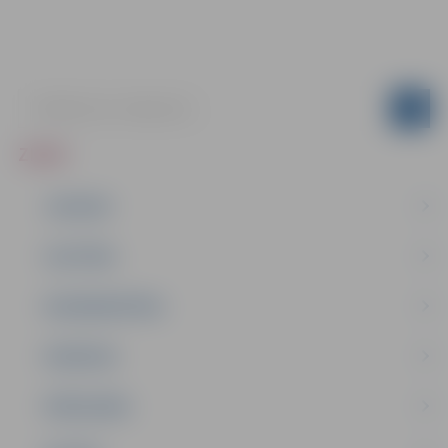
ZIŅAS
JAUNUMI
IZGLĪTĪBA
NODARBINĀTĪBA
PASĀKUMI
PAŠVALDĪBA