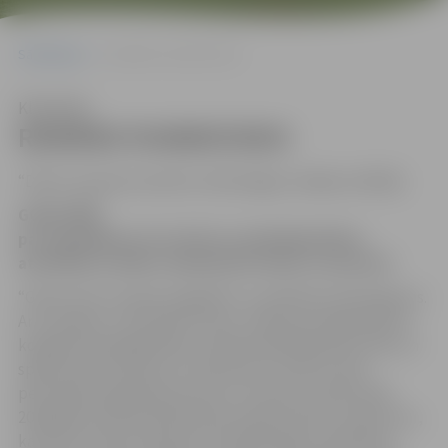
Sākumlapa
ROMĀNS PJANKOVSKIS
Klausīties
ROMĀNS PJANKOVSKIS
“Dinex” grupas Inovatīvo tehnoloģiju nodaļas vadītājs:
GODA ZĪME
par ieguldījumu inovatīvas uzņēmējdarbības
attīstībā un aktīvu sabiedrisko darbu ar jaunatni
“Goda zīme ir patiesi negaidīts un patīkams pārsteigums.
Ar to augstu ir novērtēts mūsu uzņēmuma ieguldījums
kopējā uzņēmējdarbībā, vairāk nekā 450 darba vietas un
spēja radīt produktus ar pievienoto vērtību. Man
personīgi ir gandarījums par to, ka pirms vairāk nekā
20 gadiem izdevās pārliecināt starptautisko uzņēmumu,
kas ražo komerctransporta izplūdes gāzu attīrīšanas