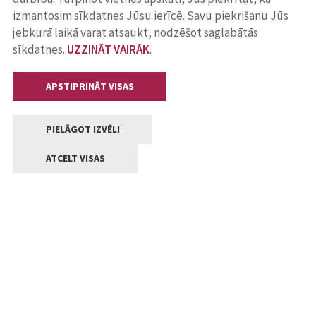
izmantosim sīkdatnes Jūsu ierīcē. Savu piekrišanu Jūs
jebkurā laikā varat atsaukt, nodzēšot saglabātās
sīkdatnes.
UZZINĀT VAIRĀK
.
APSTIPRINĀT VISAS
PIELĀGOT IZVĒLI
ATCELT VISAS
Kontakti