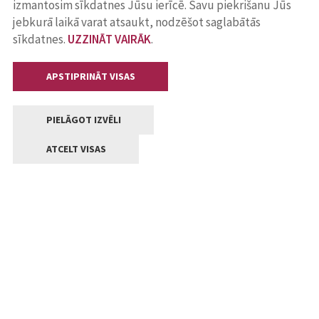
izmantosim sīkdatnes Jūsu ierīcē. Savu piekrišanu Jūs
jebkurā laikā varat atsaukt, nodzēšot saglabātās
sīkdatnes.
UZZINĀT VAIRĀK
.
APSTIPRINĀT VISAS
PIELĀGOT IZVĒLI
ATCELT VISAS
Kontakti
Jelgavas valstpilsētas pašvaldība