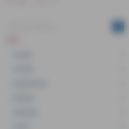
Drukāt
Dalīties
ZIŅAS
JAUNUMI
IZGLĪTĪBA
NODARBINĀTĪBA
PASĀKUMI
PAŠVALDĪBA
PILSĒTA