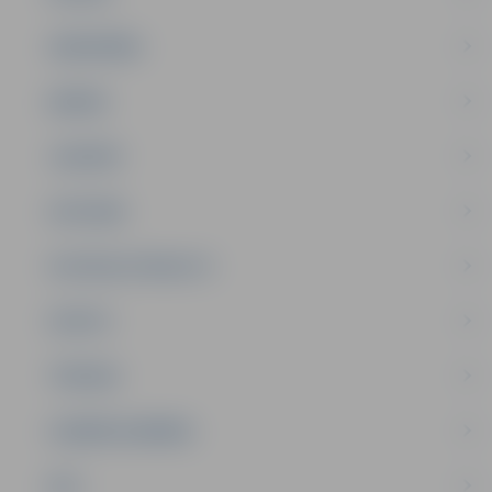
SABIEDRĪBA
ĢIMENE
JAUNIEŠI
SATIKSME
SOCIĀLAIS ATBALSTS
SPORTS
TŪRISMS
UZŅĒMĒJDARBĪBA
NVO