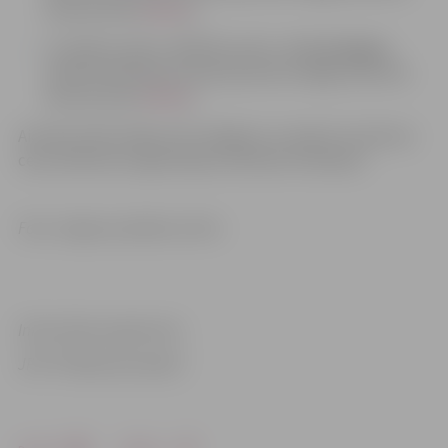
Garozas ielai (
shēma
),
12. jūlijā no plkst. 04.00 līdz plkst. 16.00
aizliegta
satiksme Brīvības bulvāra posmā no Rīgas ielas līdz
Garozas ielai (
shēma
).
Aicinām iedzīvotājus būt vērīgiem un ievērot izvietotos
ceļu satiksmes organizācijas tehniskos līdzekļus!
Foto: Jelgavas pilsētas arhīvs
Informācija sagatavota
JPPI “Pilsētsaimniecība”