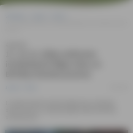
Sākumlapa
Jaunumi
Pilsēta
11. un 12. jūlija satiksmes ierobežojumi Rīgas ielas un Brīvības bulvāra
posmos
Klausīties
11. un 12. jūlija satiksmes
ierobežojumi Rīgas ielas un
Brīvības bulvāra posmos
10/07/2019
Jaunumi
Pilsēta
11. jūlijā ierobežota satiksme Rīgas ielas un Brīvības
bulvāra posmos, 12. jūlijā aizliegta satiksme Brīvības
bulvāra posmā.