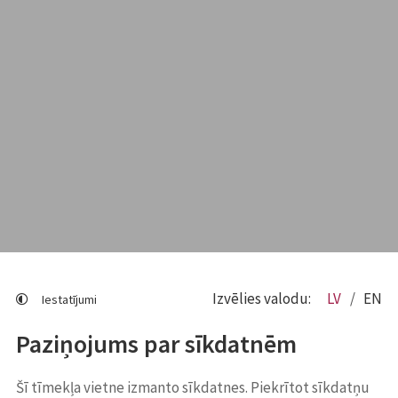
Izvēlies valodu:
LV
EN
Iestatījumi
Paziņojums par sīkdatnēm
Šī tīmekļa vietne izmanto sīkdatnes. Piekrītot sīkdatņu