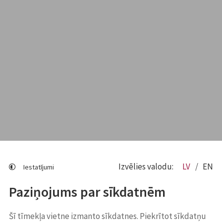
Izvēlies valodu:
LV
EN
Iestatījumi
Paziņojums par sīkdatnēm
Šī tīmekļa vietne izmanto sīkdatnes. Piekrītot sīkdatņu