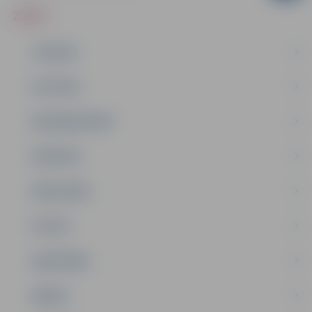
ZIŅAS
JAUNUMI
IZGLĪTĪBA
NODARBINĀTĪBA
PASĀKUMI
PAŠVALDĪBA
PILSĒTA
SABIEDRĪBA
ĢIMENE