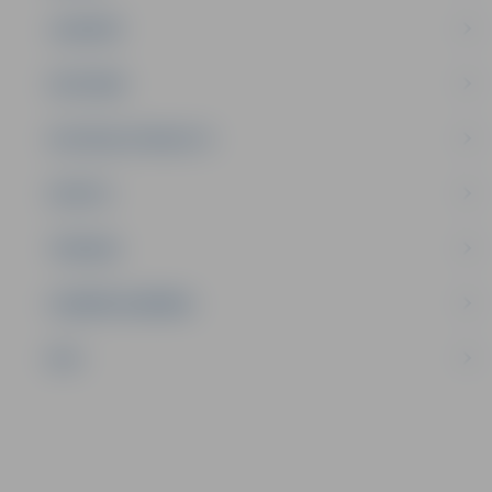
JAUNIEŠI
SATIKSME
SOCIĀLAIS ATBALSTS
SPORTS
TŪRISMS
UZŅĒMĒJDARBĪBA
NVO