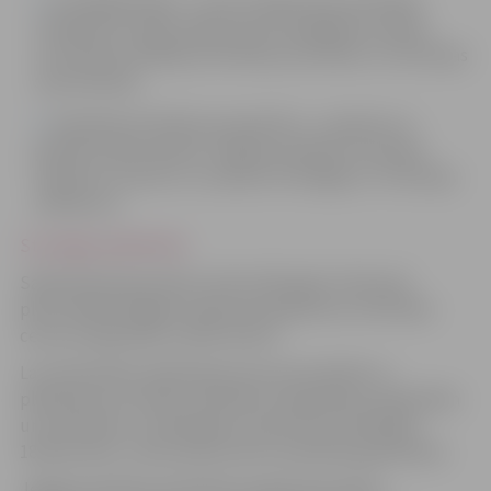
Stratēģiskā daļa – ietverts ilgtermiņa attīstības
redzējums (vīzija), ilgtermiņa stratēģiskais mērķis,
rezultatīvie rādītāji, attīstības prioritātes un teritorijas
specializācija.
Telpiskās attīstības perspektīva – apraksta un
grafiski attēlo vēlamo Jelgavas pilsētas teritorijas
telpisko struktūru un sasaista Stratēģiju ar Teritorijas
plānojumu.
Stratēģija (366.28 Kb)
Sabiedriskā apspriede notiks 2013.gada 7.februārī
plkst.18.00 Zemgales reģiona kompetenču attīstības
centra Lielajā zālē, Svētes ielā 33.
Lai nodrošinātu plānošanas procesa kvalitāti un
plānošanas rezultātu atbilstību sabiedrības vajadzībām
un interesēm, no 2013.gada 7.janvāra līdz 2013.gada
18.februārim notiks dokumentu publiskā apspriešana.
Jelgavas pilsētas attīstības programmas 2014.-