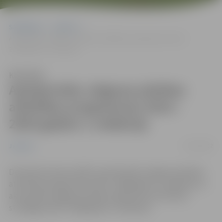
Sākumlapa
Jaunumi
Apstiprināta Jelgavas pilsētas attīstības programmas 2014.-
2020.gadam 1.redakcija
Klausīties
Apstiprināta Jelgavas pilsētas
attīstības programmas 2014.-
2020.gadam 1.redakcija
27/12/2012
Jaunumi
Decembra domes sēdē ir apstiprināta Jelgavas pilsētas
attīstības programmas 2014.- 2020.gadam 1.redakcija un
aktualizētā Jelgavas pilsētas ilgtermiņa attīstības
stratēģijas 2007.-2020.gadam 1.redakcija.