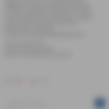
2020.gadam 1.redakcija un aktualizētā ilgtermiņa
attīstības stratēģija 2007.-2020.gadam ir izstrādāta
Eiropas Sociālā fonda finansētā projekta „Jelgavas
pilsētas attīstības plānošanas kapacitātes
paaugstināšana”, vienošanās
Nr. 1DP/1.5.3.2.0/10/APIA/VRAA/080/046 ietvaros.
Informācija sagatavota
Jelgavas pilsētas pašvaldības
Attīstības un pilsētplānošanas pārvaldē
Drukāt
Dalīties