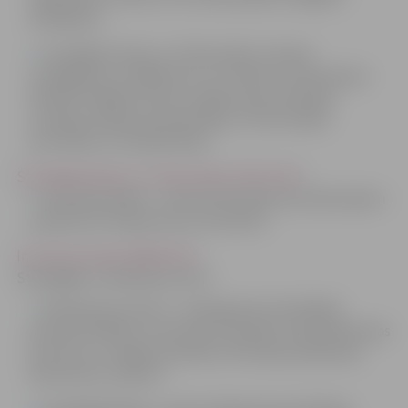
rādītājiem).
Stratēģisko daļu un rīcības plānu (nosaka
stratēģiskos uzstādījumus un rīcības to īstenošanai;
definēti vidējā termiņa un ilgtermiņa attīstības
scenāriji, pilsētas specializācija, 3 horizontālās
prioritātes, 6 rīcībpolitikas).
Stratēģiskā daļa un rīcības plāns (578.12 Kb)
Investīciju plāns – ietver informāciju par plānotajiem
projektiem Programmas īstenošanai.
Investīciju plāns (609.61 Kb)
Stratēģijas 1.redakcijas saturs:
Plānošanas principi – atspoguļotas būtiskākās
pamatnostādnes un principi, kas jāņem vērā plānošanas
procesā, un Jelgavas pilsētas teritorijas plānošanas
dokumentu sasaiste.