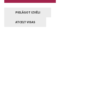
PIELĀGOT IZVĒLI
ATCELT VISAS
Kontakti
Jelgavas valstpilsētas pašvaldība
Lielā iela 11, Jelgava, LV-3001
+371 63005522
pasts@jelgava.lv