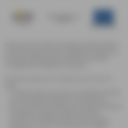
Decembra domes sēdē ir apstiprināta Jelgavas pilsētas
attīstības programmas 2014.- 2020.gadam 1.redakcija un
aktualizētā Jelgavas pilsētas ilgtermiņa attīstības
stratēģijas 2007.-2020.gadam 1.redakcija.
Attīstības programmas 1.redakcijas saturs ietver trīs
daļas.
Esošās situācijas raksturojumu (vispārēja informācija
par notiekošajiem sociālajiem un ekonomiskiem
procesiem; identificētas galvenās attīstības problēmas
un iespējamie risinājumi; Jelgavas attīstības
tendences, būtiskākie pilsētas attīstības rādītāji
salīdzināti ar valsts un citu lielo pilsētu vidējiem