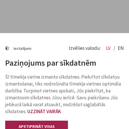
Izvēlies valodu:
LV
EN
Iestatījumi
Paziņojums par sīkdatnēm
Šī tīmekļa vietne izmanto sīkdatnes. Piekrītot sīkdatņu
izmantošanai, tiks nodrošināta tīmekļa vietnes optimāla
darbība. Turpinot vietnes apskati, Jūs piekrītat, ka
izmantosim sīkdatnes Jūsu ierīcē. Savu piekrišanu Jūs
jebkurā laikā varat atsaukt, nodzēšot saglabātās
sīkdatnes.
UZZINĀT VAIRĀK
.
APSTIPRINĀT VISAS