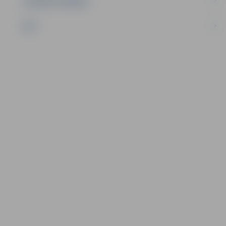
UZŅĒMĒJDARBĪBA
NVO