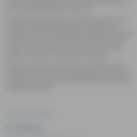
neievēro. Savlaicīga līdzcilvēku iesaistīšanās var palīdzēt
novērst iespējami traģiskus notikumus.
Informāciju par personām, kuras atrodas uz ledus, ziņot
Jelgavas pašvaldības policijai pa tālruni 8550, kā arī
informāciju var nodot Pašvaldības operatīvās informācijas
centram pa iedzīvotāju atbalsta tālruni 8787. Pamanot
cilvēku, kurš ielūzis ledū vai atrodas uz ledus un paša
spēkiem netiek krastā, nekavējoties zvanīt 112.
Rīkojuma izpildi kontrolē Jelgavas pašvaldības policija.
Policijā norāda, ka par rīkojuma pārkāpumu var piemērot
brīdinājumu vai naudas sodu līdz divdesmit naudas soda
vienībām jeb 100 eiro.
Foto: Jelgavas pašvaldība
Ziņu sagatavoja