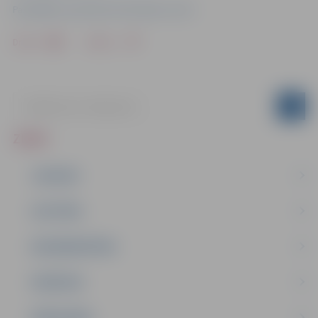
Pašvaldības operatīvās informācijas centrs
Drukāt
Dalīties
ZIŅAS
JAUNUMI
IZGLĪTĪBA
NODARBINĀTĪBA
PASĀKUMI
PAŠVALDĪBA