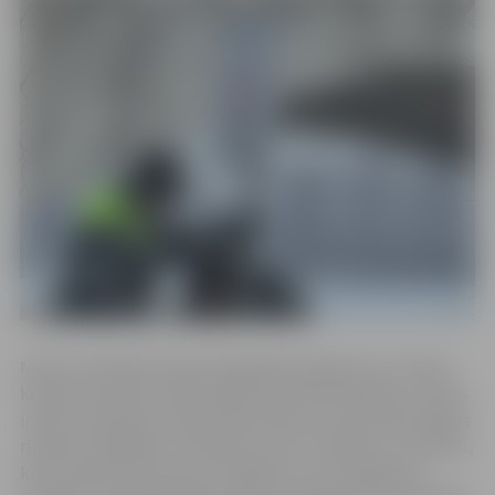
Ņemot vērā hidrometeoroloģiskās prognozes un ledus
kušanas tendenci ūdenstilpēs, šobrīd atrašanās uz ledus
ir kļuvusi bīstama. Operatīvie dienesti aicina iedzīvotājus
rīkoties atbildīgi un neriskēt ar savu veselību un dzīvību,
kā arī operatīvi ziņot par cilvēkiem, kuri aizliegumu