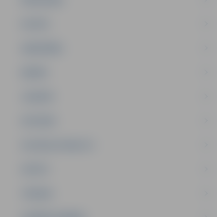
PILSĒTA
SABIEDRĪBA
ĢIMENE
JAUNIEŠI
SATIKSME
SOCIĀLAIS ATBALSTS
SPORTS
TŪRISMS