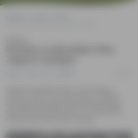
Sākumlapa
Jaunumi
Pilsēta
Atrasties uz ūdenstilpju ledus Jelgavā ir aizliegts!
Klausīties
Atrasties uz ūdenstilpju ledus
Jelgavā ir aizliegts!
10/03/2026
Jaunumi
Pilsēta
POIC
Sabiedrība
Saskaņā ar pašvaldības rīkojumu “Par aizliegumu
atrasties uz ledus” no 9. marta atrasties uz Jelgavas
valstspilsētas pašvaldības administratīvajā teritorijā
esošo iekšzemju publisko ūdeņu un citu pašvaldības
valdījumā esošo ūdeņu ledus ir aizliegts.