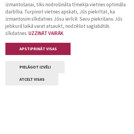
izmantošanai, tiks nodrošināta tīmekļa vietnes optimāla
darbība. Turpinot vietnes apskati, Jūs piekrītat, ka
izmantosim sīkdatnes Jūsu ierīcē. Savu piekrišanu Jūs
jebkurā laikā varat atsaukt, nodzēšot saglabātās
sīkdatnes.
UZZINĀT VAIRĀK
.
APSTIPRINĀT VISAS
PIELĀGOT IZVĒLI
ATCELT VISAS