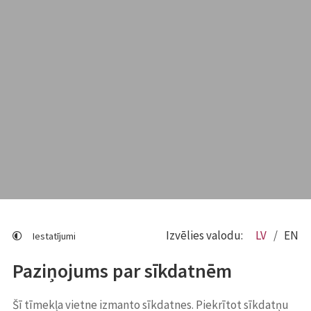
Izvēlies valodu:
LV
EN
Iestatījumi
Paziņojums par sīkdatnēm
Šī tīmekļa vietne izmanto sīkdatnes. Piekrītot sīkdatņu