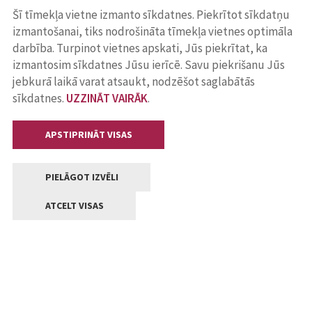
Šī tīmekļa vietne izmanto sīkdatnes. Piekrītot sīkdatņu
izmantošanai, tiks nodrošināta tīmekļa vietnes optimāla
darbība. Turpinot vietnes apskati, Jūs piekrītat, ka
izmantosim sīkdatnes Jūsu ierīcē. Savu piekrišanu Jūs
jebkurā laikā varat atsaukt, nodzēšot saglabātās
sīkdatnes.
UZZINĀT VAIRĀK
.
APSTIPRINĀT VISAS
PIELĀGOT IZVĒLI
ATCELT VISAS