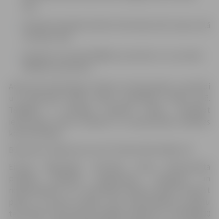
ielā;
Izbūvēti drenāžas kolektori Keramiķu ielā, Upeņu ielā
un Briežu ielā;
Izbūvēta caurteka DN800 ar pretvārstu un caurteka
DN500 ar pretvārstu.
Atjaunotā meliorācijas sistēma veicinās grāvju caurplūdi
un nodrošinās ātrāku ūdens novadīšanu Svētes upē.
Tādējādi ir sasniegti projekta mērķi, uzlabojot
iedzīvotāju dzīves kvalitāti un saimnieciskās darbības
konkurētspēju.
Būvdarbus objektā veica SIA “VALKAS MELIORĀCIJA”.
Eiropas Reģionālās attīstības fonda līdzfinansētā
projekta Darbības programmas “Izaugsme un
nodarbinātība” 5.1.1. specifiskā atbalsta mērķa “Novērst
plūdu un krasta erozijas risku apdraudējumu pilsētu
teritorijās” būvprojekta kopējās izmaksas ir 2 100 900,00