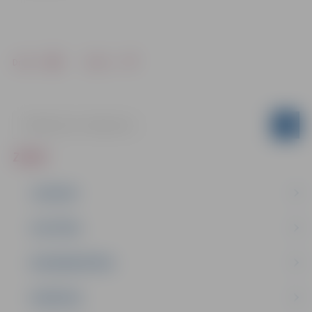
Drukāt
Dalīties
ZIŅAS
JAUNUMI
IZGLĪTĪBA
NODARBINĀTĪBA
PASĀKUMI