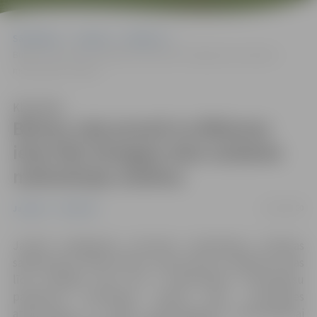
Sākumlapa
Jaunumi
Satiksme
Būriņu ceļa posmā no Blāzmas ielas līdz Zemgaļu ielai uzlabota
meliorācijas sistēma
Klausīties
Būriņu ceļa posmā no Blāzmas
ielas līdz Zemgaļu ielai uzlabota
meliorācijas sistēma
11/02/2020
Jaunumi
Satiksme
Janvārī noslēgušies virszemes notekūdeņu sistēmas
sakārtošanas darbi Būriņu ceļa posmā no Blāzmas ielas
līdz Zemgaļu ielai, kas ir būvprojekta “Kompleksu
pasākumu īstenošana Svētes upes caurplūdes
atjaunošanai un plūdu apdraudējuma samazināšanai