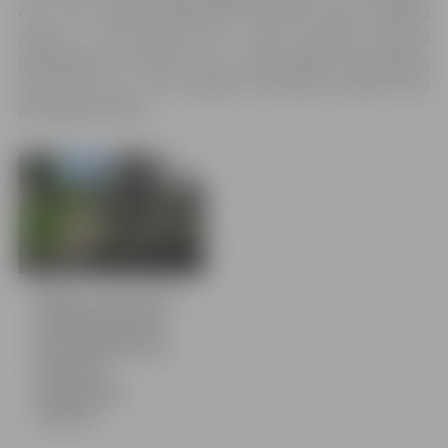
euro
, t.sk. Eiropas Reģionālā attīstības fonda atbalsta
apjoms 1 785 765,00
euro
, valsts budžeta dotācija
pašvaldībām 78 783,75
euro
un pašvaldības finansējums
236 351,25
euro
. Visa projekta īstenošana plānota līdz
2020. gada jūnijam.
4 bildes
Būriņu ceļa posmā
no Blāzmas ielas
līdz Zemgaļu ielai
uzlabota
meliorācijas
sistēma