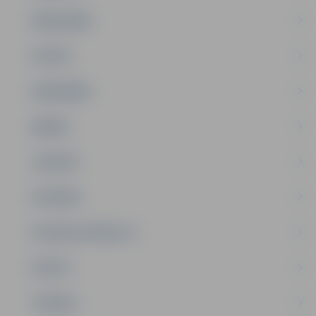
PAŠVALDĪBA
PILSĒTA
SABIEDRĪBA
ĢIMENE
JAUNIEŠI
SATIKSME
SOCIĀLAIS ATBALSTS
SPORTS
TŪRISMS