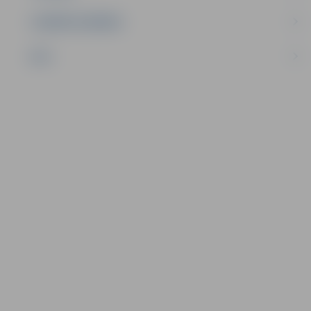
UZŅĒMĒJDARBĪBA
NVO