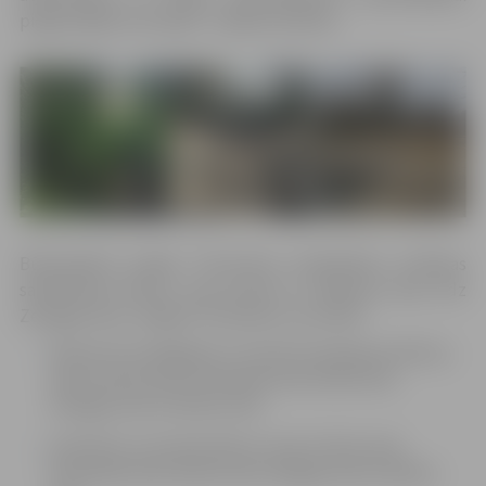
piegulošajās teritorijās” 2.daļas būvdarbi.
Būvprojekta 2.daļas “Virszemes notekūdeņu sistēmas
sakārtošana Būriņu ceļa posmā no Blāzmas ielas līdz
Zemgaļu ielai, Jelgavā” būvdarbu rezultātā:
Atjaunoti novadgrāvji un noņemts apaugums Būriņu
ceļā, Stūrīšu ielā, Pludmales ielā, Āraišu ielā,
Zemgaļu ielā un Briežu ielā;
Izbūvētas caurtekas Būriņu ceļā, Stūrīšu ielā,
Pludmales ielā, Āraišu ielā, Zemgaļu ielā un Briežu