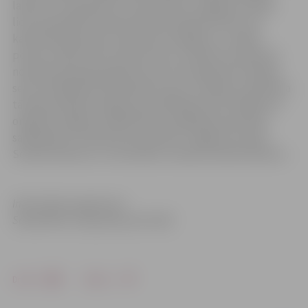
laikā no 15. aprīļa līdz 15. decembrim Jelgavas Sociālo
lietu pārvaldē (Pulkveža Oskara Kalpaka ielā 9, 115.
kabinetā) jāiesniedz rakstisks iesniegums, uzrādot
personu apliecinošu dokumentu un Ministru kabineta
noteikta parauga apliecību par Černobiļas AES avārijas
seku likvidēšanas dalībnieka statusu. Pabalstu pārskaita
tā pieprasītāja iesniegumā norādītajā kontā. Pasākumu
organizē Jelgavas Sabiedrības integrācijas pārvalde
sadarbībā ar Sociālo lietu pārvaldi, Jelgavas novada
Sociālo dienestu un Ozolnieku novada Sociālo dienestu.
Informācija sagatavota
Sabiedrības integrācijas pārvaldē
Drukāt
Dalīties