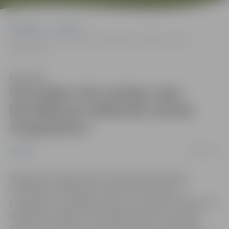
Sākumlapa
Jaunumi
Černobiļas AES avārijas seku likvidēšanas dalībnieki atzīmē
30.gadskārtu
Klausīties
Černobiļas AES avārijas seku
likvidēšanas dalībnieki atzīmē
30.gadskārtu
09/04/2016
Jaunumi
Šogad aprit 30 gadi, kopš Ukrainā notika traģiskā
Černobiļas atomelektrostacijas (AES) avārija. Lai
pieminētu šīs traģēdijas upurus un pateiktos visiem, kuri
piedalījās avārijas seku likvidēšanas darbos, 28.aprīlī
pulksten 14 Jelgavas novada domes aktu zālē notiks