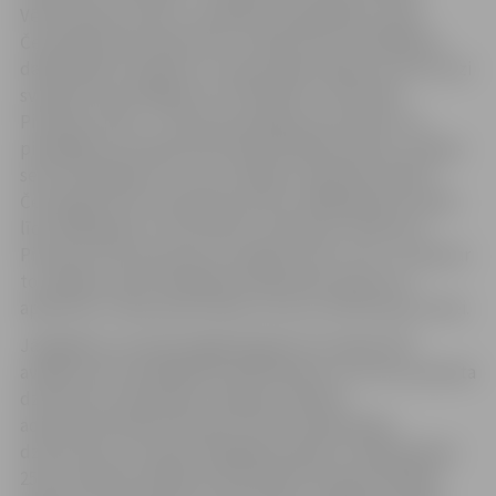
Vērzemnieks. Šoreiz, atzīmējot 30. gadadienu kopš
Černobiļas AES katastrofas, avārijas seku likvidēšanas
dalībniekiem kā goda un cieņas apliecinājums pirmo reizi
svinīgi tiks pasniegtas arī LR Iekšlietu ministrijas
Piemiņas zīmes – tās tiks pasniegtas personām, kas
piedalījās Černobiļas AES ekspluatācijas darbos, avārijas
seku likvidēšanas un citos avārijas izraisītajos darbos
Černobiļas AES zonā laika posmā no 1986. gada 26. aprīļa
līdz 1990. gada 31. decembrim. Saskaņā ar nolikumu
Piemiņas zīmi personai var piešķirt vienu reizi, un kopā ar
to avārijas seku likvidēšanas dalībnieki saņems arī
apliecību ar tādu pašu kārtas numuru kā Piemiņas zīmei.
Jāatgādina, ka kopš pagājušā gada Černobiļas AES
avārijas seku likvidēšanas dalībniekiem, kuri savu pamata
dzīvesvietu deklarējuši Jelgavas pilsētas
administratīvajā teritorijā un dzīvo deklarētajā
dzīvesvietā, ir noteikts ikgadējs pabalsts rehabilitācijai
25 eiro apmērā. Pabalsta saņemšanai tā pieprasītājam