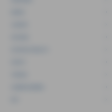
ĢIMENE
JAUNIEŠI
SATIKSME
SOCIĀLAIS ATBALSTS
SPORTS
TŪRISMS
UZŅĒMĒJDARBĪBA
NVO