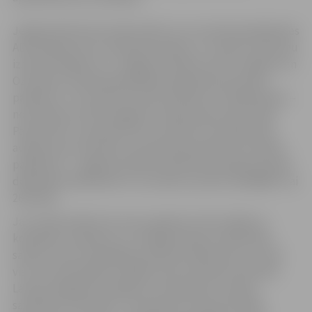
Jelgavā šobrīd dzīvo 80 cilvēki, kuri savulaik piedalījušies
AES avārijas seku novēršanas darbos, un viņiem visiem jau
izsūtīts ielūgums uz Jelgavas pilsētas, kā arī Jelgavas un
Ozolnieku novada pašvaldības organizēto piemiņas
pasākumu. Tas notiks 28. aprīlī pulksten 14 (reģistrācija –
no pulksten 13.30) Jelgavas novada domes aktu zālē,
Pasta ielā 37. Savukārt līdz 22. aprīlim Černobiļas AES
avārijas seku likvidatori aicināti apstiprināt savu dalību
pasākumā – Jelgavas pilsētas administratīvajā teritorijā
deklarētie dalībnieki to var izdarīt pa tālruni 63048917 vai
26112252.
Jau tradicionāli šis atceres pasākums tiks atklāts ar
kopbildes veidošanu un noslēgumā katrs dalībnieks
saņems vienu fotogrāfiju piemiņai. Klātesošos uzrunās
visu trīs pašvaldību vadītāji, kā arī Ukrainas vēstnieks
Latvijā Jevgenijs Perebijnis un biedrības “Latvijas
savienība “Černobiļa”” prezidents Arnolds Ārvaldis