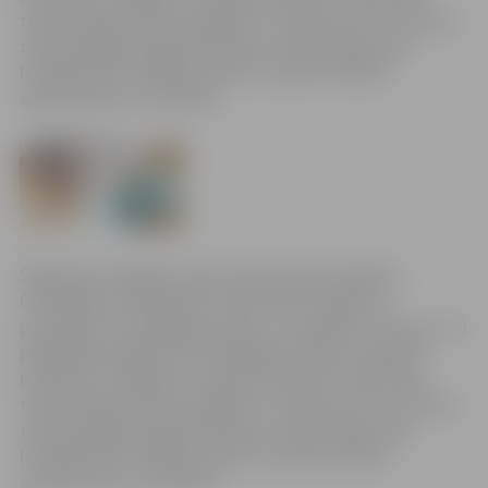
tradicionālais atceres pasākums. Tajā pirmo reizi vēsturē
tiks pasniegtas īpašas Piemiņas zīmes avārijas seku
likvidatoriem. Dalībnieki līdz 22. aprīlim aicināti
apstiprināt savu ierašanos.
Šogad aprit 30 gadi, kopš Ukrainā notika traģiskā
Černobiļas atomelektrostacijas (AES) avārija. Lai
pieminētu šīs traģēdijas upurus un pateiktos visiem, kuri
piedalījās avārijas seku likvidēšanas darbos, 28.aprīlī
pulksten 14 Jelgavas novada domes aktu zālē notiks
tradicionālais atceres pasākums. Tajā pirmo reizi vēsturē
tiks pasniegtas īpašas Piemiņas zīmes avārijas seku
likvidatoriem. Dalībnieki līdz 22. aprīlim aicināti
apstiprināt savu ierašanos.