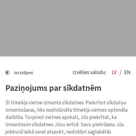
Izvēlies valodu:
LV
EN
Iestatījumi
Paziņojums par sīkdatnēm
Šī tīmekļa vietne izmanto sīkdatnes. Piekrītot sīkdatņu
izmantošanai, tiks nodrošināta tīmekļa vietnes optimāla
darbība. Turpinot vietnes apskati, Jūs piekrītat, ka
izmantosim sīkdatnes Jūsu ierīcē. Savu piekrišanu Jūs
jebkurā laikā varat atsaukt, nodzēšot saglabātās