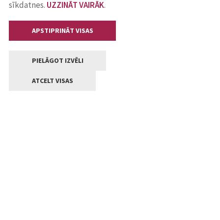
sīkdatnes.
UZZINĀT VAIRĀK
.
APSTIPRINĀT VISAS
PIELĀGOT IZVĒLI
ATCELT VISAS
Kontakti
Jelgavas valstpilsētas pašvaldība
Lielā iela 11, Jelgava, LV-3001