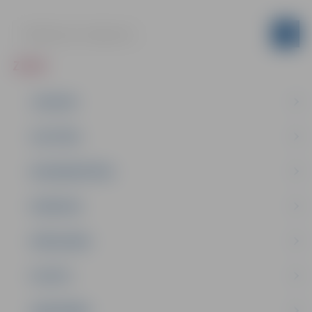
ZIŅAS
JAUNUMI
IZGLĪTĪBA
NODARBINĀTĪBA
PASĀKUMI
PAŠVALDĪBA
PILSĒTA
SABIEDRĪBA