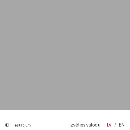
Izvēlies valodu:
LV
EN
Iestatījumi